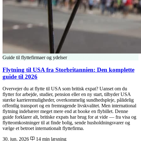
Guide til flyttefirmaer og ydelser
Flytning til USA fra Storbritannien: Den komplette
guide til 2026
Overvejer du at flytte til USA som britisk expat? Uanset om du
flytter for arbejde, studier, pension eller en ny start, tilbyder USA
stærke karrieremuligheder, overkommelig sundhedspleje, pålidelig
offentlig transport og en fremragende livskvalitet. Men international
flytning indebærer meget mere end at booke en flybillet. Denne
guide forklarer alt, britiske expats har brug for at vide — fra visa og
flytteomkostninger til at finde bolig, sende husholdningsvarer og
vælge et betroet internationalt flyttefirma.
30. jun. 2026
14 min læsning