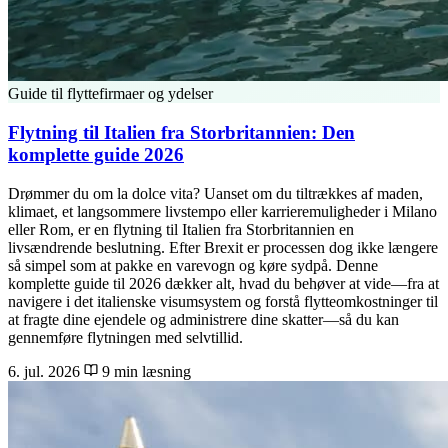
Guide til flyttefirmaer og ydelser
Flytning til Italien fra Storbritannien: Den
komplette guide 2026
Drømmer du om la dolce vita? Uanset om du tiltrækkes af maden,
klimaet, et langsommere livstempo eller karrieremuligheder i Milano
eller Rom, er en flytning til Italien fra Storbritannien en
livsændrende beslutning. Efter Brexit er processen dog ikke længere
så simpel som at pakke en varevogn og køre sydpå. Denne
komplette guide til 2026 dækker alt, hvad du behøver at vide—fra at
navigere i det italienske visumsystem og forstå flytteomkostninger til
at fragte dine ejendele og administrere dine skatter—så du kan
gennemføre flytningen med selvtillid.
6. jul. 2026
9 min læsning