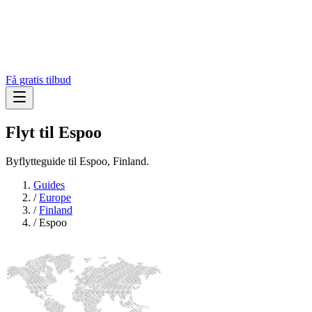
Få gratis tilbud
Flyt til
Espoo
Byflytteguide til Espoo, Finland.
Guides
/
Europe
/
Finland
/
Espoo