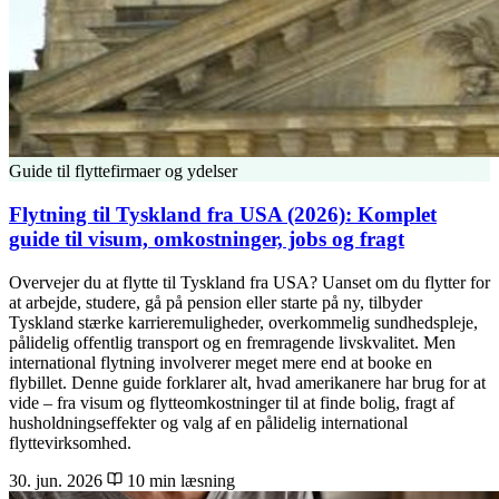
Guide til flyttefirmaer og ydelser
Flytning til Tyskland fra USA (2026): Komplet
guide til visum, omkostninger, jobs og fragt
Overvejer du at flytte til Tyskland fra USA? Uanset om du flytter for
at arbejde, studere, gå på pension eller starte på ny, tilbyder
Tyskland stærke karrieremuligheder, overkommelig sundhedspleje,
pålidelig offentlig transport og en fremragende livskvalitet. Men
international flytning involverer meget mere end at booke en
flybillet. Denne guide forklarer alt, hvad amerikanere har brug for at
vide – fra visum og flytteomkostninger til at finde bolig, fragt af
husholdningseffekter og valg af en pålidelig international
flyttevirksomhed.
30. jun. 2026
10 min læsning