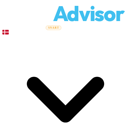
Relo
Advisor
Flytteguider
Flyttefirmaer
Prisberegner
Erhvervsflytning
SNART