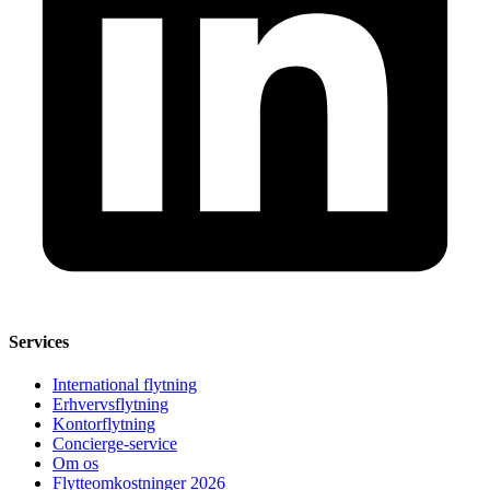
Services
International flytning
Erhvervsflytning
Kontorflytning
Concierge-service
Om os
Flytteomkostninger 2026