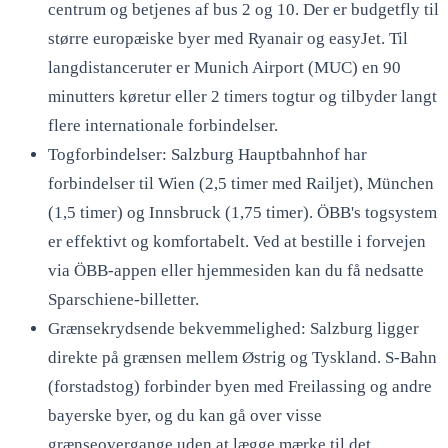
centrum og betjenes af bus 2 og 10. Der er budgetfly til
større europæiske byer med Ryanair og easyJet. Til
langdistanceruter er Munich Airport (MUC) en 90
minutters køretur eller 2 timers togtur og tilbyder langt
flere internationale forbindelser.
Togforbindelser: Salzburg Hauptbahnhof har
forbindelser til Wien (2,5 timer med Railjet), München
(1,5 timer) og Innsbruck (1,75 timer). ÖBB's togsystem
er effektivt og komfortabelt. Ved at bestille i forvejen
via ÖBB-appen eller hjemmesiden kan du få nedsatte
Sparschiene-billetter.
Grænsekrydsende bekvemmelighed: Salzburg ligger
direkte på grænsen mellem Østrig og Tyskland. S-Bahn
(forstadstog) forbinder byen med Freilassing og andre
bayerske byer, og du kan gå over visse
grænseovergange uden at lægge mærke til det.