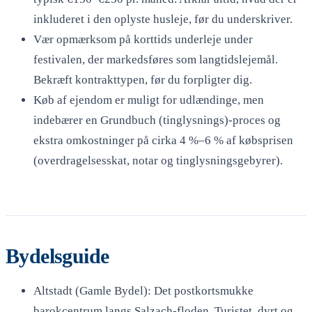
inkluderet i den oplyste husleje, før du underskriver.
Vær opmærksom på korttids underleje under
festivalen, der markedsføres som langtidslejemål.
Bekræft kontrakttypen, før du forpligter dig.
Køb af ejendom er muligt for udlændinge, men
indebærer en Grundbuch (tinglysnings)-proces og
ekstra omkostninger på cirka 4 %–6 % af købsprisen
(overdragelsesskat, notar og tinglysningsgebyrer).
Bydelsguide
Altstadt (Gamle Bydel): Det postkortsmukke
barokcentrum langs Salzach-floden. Turistet, dyrt og