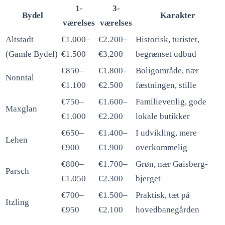
1-
3-
Bydel
Karakter
værelses
værelses
Altstadt
€1.000–
€2.200–
Historisk, turistet,
(Gamle Bydel)
€1.500
€3.200
begrænset udbud
€850–
€1.800–
Boligområde, nær
Nonntal
€1.100
€2.500
fæstningen, stille
€750–
€1.600–
Familievenlig, gode
Maxglan
€1.000
€2.200
lokale butikker
€650–
€1.400–
I udvikling, mere
Lehen
€900
€1.900
overkommelig
€800–
€1.700–
Grøn, nær Gaisberg-
Parsch
€1.050
€2.300
bjerget
€700–
€1.500–
Praktisk, tæt på
Itzling
€950
€2.100
hovedbanegården