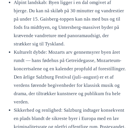
Alpint landskab: Byen ligger i en dal omgivet af
bjerge. Du kan nå skiløb på 30 minutter og vandrestier
på under 15. Gaisberg-toppen kan nås med bus og til
fods fra midtbyen, og Untersberg-massivet byder på
krævende vandreture med panoramaudsigt, der
strækker sig til Tyskland.
Kulturelt dybde: Mozarts arv gennemsyrer byen året
rundt — hans fødehus på Getreidegasse, Mozarteum-
koncertsalene og en kalender propfuld af forestillinger.
Den årlige Salzburg Festival (juli–august) er et af
verdens førende begivenheder for klassisk musik og
drama, der tiltrækker kunstnere og publikum fra hele
verden.
Sikkerhed og renlighed: Salzburg indtager konsekvent
en plads blandt de sikreste byer i Europa med en lav
kriminalitetsrate og pletfri offentlige rum. Postevandet,