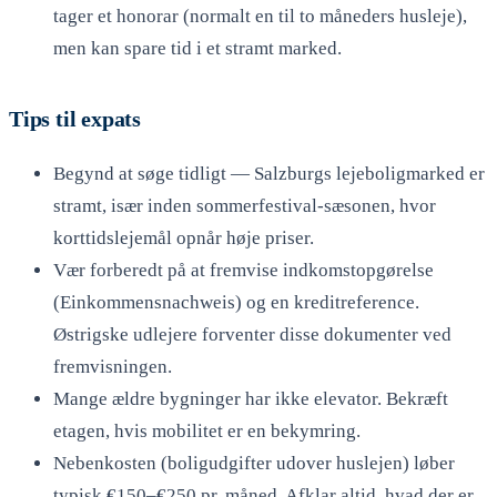
tager et honorar (normalt en til to måneders husleje),
men kan spare tid i et stramt marked.
Tips til expats
Begynd at søge tidligt — Salzburgs lejeboligmarked er
stramt, især inden sommerfestival-sæsonen, hvor
korttidslejemål opnår høje priser.
Vær forberedt på at fremvise indkomstopgørelse
(Einkommensnachweis) og en kreditreference.
Østrigske udlejere forventer disse dokumenter ved
fremvisningen.
Mange ældre bygninger har ikke elevator. Bekræft
etagen, hvis mobilitet er en bekymring.
Nebenkosten (boligudgifter udover huslejen) løber
typisk €150–€250 pr. måned. Afklar altid, hvad der er