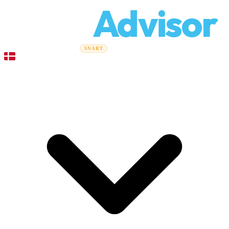
Relo
Advisor
Flytteguider
Flyttefirmaer
Prisberegner
Erhvervsflytning
SNART