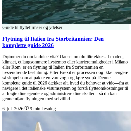
Guide til flyttefirmaer og ydelser
Flytning til Italien fra Storbritannien: Den
komplette guide 2026
Drømmer du om la dolce vita? Uanset om du tiltrækkes af maden,
klimaet, et langsommere livstempo eller karrieremuligheder i Milano
eller Rom, er en flytning til Italien fra Storbritannien en
livsændrende beslutning. Efter Brexit er processen dog ikke længere
så simpel som at pakke en varevogn og køre sydpå. Denne
komplette guide til 2026 dækker alt, hvad du behøver at vide—fra at
navigere i det italienske visumsystem og forstå flytteomkostninger til
at fragte dine ejendele og administrere dine skatter—så du kan
gennemføre flytningen med selvtillid.
6. jul. 2026
9 min læsning