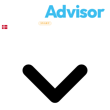
Relo
Advisor
Flytteguider
Flyttefirmaer
Prisberegner
Erhvervsflytning
SNART