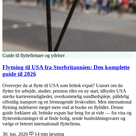
Guide til flyttefirmaer og ydelser
Flytning til USA fra Storbritannien: Den komplette
guide til 2026
Overvejer du at flytte til USA som britisk expat? Uanset om du
flytter for arbejde, studier, pension eller en ny start, tilbyder USA
stærke karrieremuligheder, overkommelig sundhedspleje, pålidelig
offentlig transport og en fremragende livskvalitet. Men international
flytning indebærer meget mere end at booke en flybillet. Denne
guide forklarer alt, britiske expats har brug for at vide — fra visa og
flytteomkostninger til at finde bolig, sende husholdningsvarer og
vælge et betroet internationalt flyttefirma.
30. jun. 2026
14 min læsning