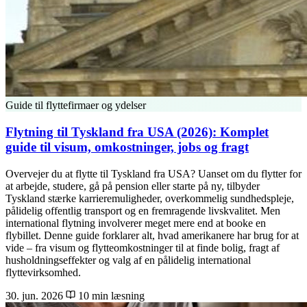
Guide til flyttefirmaer og ydelser
Flytning til Tyskland fra USA (2026): Komplet
guide til visum, omkostninger, jobs og fragt
Overvejer du at flytte til Tyskland fra USA? Uanset om du flytter for
at arbejde, studere, gå på pension eller starte på ny, tilbyder
Tyskland stærke karrieremuligheder, overkommelig sundhedspleje,
pålidelig offentlig transport og en fremragende livskvalitet. Men
international flytning involverer meget mere end at booke en
flybillet. Denne guide forklarer alt, hvad amerikanere har brug for at
vide – fra visum og flytteomkostninger til at finde bolig, fragt af
husholdningseffekter og valg af en pålidelig international
flyttevirksomhed.
30. jun. 2026
10 min læsning