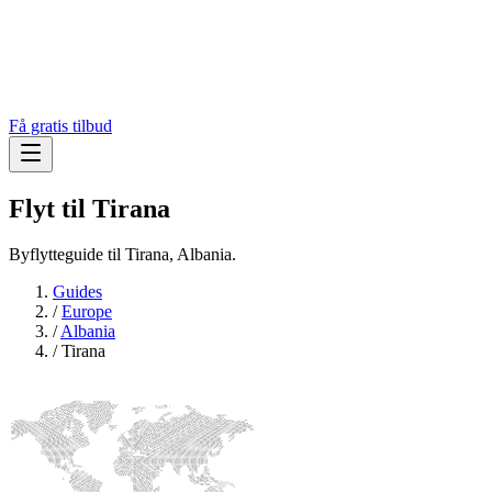
Få gratis tilbud
Flyt til
Tirana
Byflytteguide til Tirana, Albania.
Guides
/
Europe
/
Albania
/
Tirana