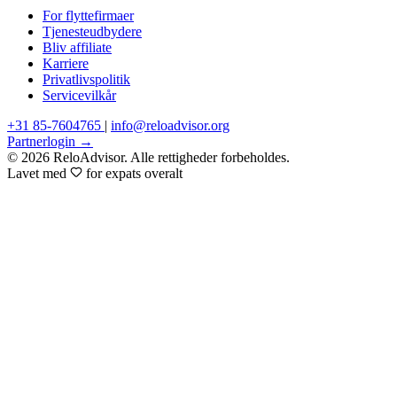
For flyttefirmaer
Tjenesteudbydere
Bliv affiliate
Karriere
Privatlivspolitik
Servicevilkår
+31 85-7604765
|
info@reloadvisor.org
Partnerlogin →
© 2026 ReloAdvisor. Alle rettigheder forbeholdes.
Lavet med
for expats overalt