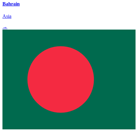
Bahrain
Asia
→