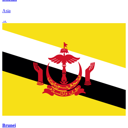
Asia
→
Brunei