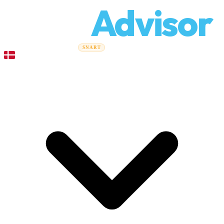
Relo
Advisor
Flytteguider
Flyttefirmaer
Prisberegner
Erhvervsflytning
SNART