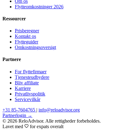
Om os
Flytteomkostninger 2026
Ressourcer
Prisberegner
Kontakt os
Flytteguider
Omkostningsoversigt
Partnere
For flyttefirmaer
Tjenesteudbydere
Bliv affiliate
Karriere
Privatlivspolitik
Servicevilkår
+31 85-7604765
|
info@reloadvisor.org
Partnerlogin →
© 2026 ReloAdvisor. Alle rettigheder forbeholdes.
Lavet med
for expats overalt