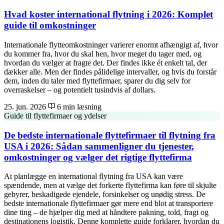
Hvad koster international flytning i 2026: Komplet
guide til omkostninger
Internationale flytteomkostninger varierer enormt afhængigt af, hvor
du kommer fra, hvor du skal hen, hvor meget du tager med, og
hvordan du vælger at fragte det. Der findes ikke ét enkelt tal, der
dækker alle. Men der findes pålidelige intervaller, og hvis du forstår
dem, inden du taler med flyttefirmaer, sparer du dig selv for
overraskelser – og potentielt tusindvis af dollars.
25. jun. 2026
6 min læsning
Guide til flyttefirmaer og ydelser
De bedste internationale flyttefirmaer til flytning fra
USA i 2026: Sådan sammenligner du tjenester,
omkostninger og vælger det rigtige flyttefirma
At planlægge en international flytning fra USA kan være
spændende, men at vælge det forkerte flyttefirma kan føre til skjulte
gebyrer, beskadigede ejendele, forsinkelser og unødig stress. De
bedste internationale flyttefirmaer gør mere end blot at transportere
dine ting – de hjælper dig med at håndtere pakning, told, fragt og
destinationens logistik. Denne komplette guide forklarer, hvordan du