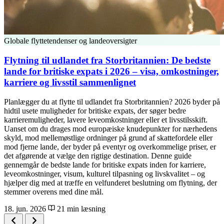
Globale flyttetendenser og landeoversigter
Flytning til udlandet fra Storbritannien: De bedste
lande for britiske expats i 2026 – visa, omkostninger,
karriere og livsstil sammenlignet
Planlægger du at flytte til udlandet fra Storbritannien? 2026 byder på
hidtil usete muligheder for britiske expats, der søger bedre
karrieremuligheder, lavere leveomkostninger eller et livsstilsskift.
Uanset om du drages mod europæiske knudepunkter for nærhedens
skyld, mod mellemøstlige ordninger på grund af skattefordele eller
mod fjerne lande, der byder på eventyr og overkommelige priser, er
det afgørende at vælge den rigtige destination. Denne guide
gennemgår de bedste lande for britiske expats inden for karriere,
leveomkostninger, visum, kulturel tilpasning og livskvalitet – og
hjælper dig med at træffe en velfunderet beslutning om flytning, der
stemmer overens med dine mål.
18. jun. 2026
21 min læsning