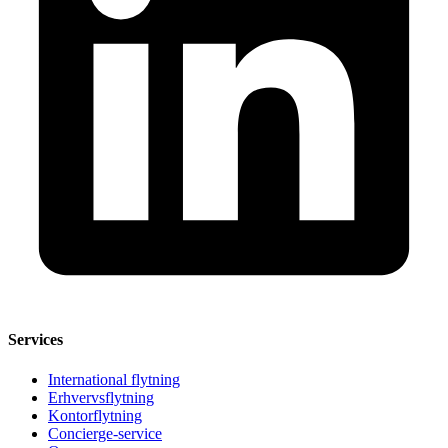
Services
International flytning
Erhvervsflytning
Kontorflytning
Concierge-service