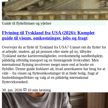
Guide til flyttefirmaer og ydelser
Flytning til Tyskland fra USA (2026): Komplet
guide til visum, omkostninger, jobs og fragt
Overvejer du at flytte til Tyskland fra USA? Uanset om du flytter for
at arbejde, studere, gå på pension eller starte på ny, tilbyder
Tyskland stærke karrieremuligheder, overkommelig sundhedspleje,
pålidelig offentlig transport og en fremragende livskvalitet. Men
international flytning involverer meget mere end at booke en
flybillet. Denne guide forklarer alt, hvad amerikanere har brug for at
vide – fra visum og flytteomkostninger til at finde bolig, fragt af
husholdningseffekter og valg af en pålidelig international
flyttevirksomhed.
30. jun. 2026
10 min læsning