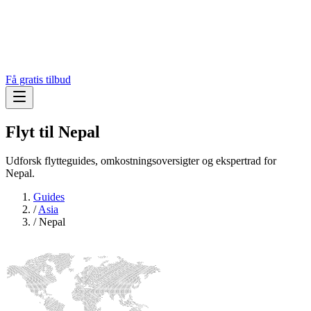
Få gratis tilbud
Flyt til
Nepal
Udforsk flytteguides, omkostningsoversigter og ekspertrad for
Nepal.
Guides
/
Asia
/
Nepal