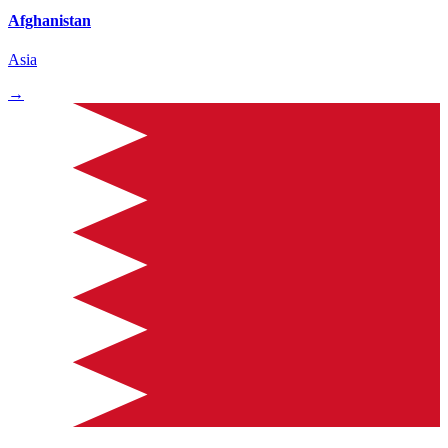
Afghanistan
Asia
→