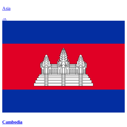
Asia
→
Cambodia