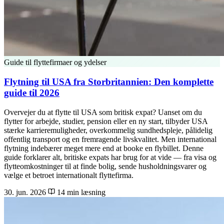
Guide til flyttefirmaer og ydelser
Flytning til USA fra Storbritannien: Den komplette
guide til 2026
Overvejer du at flytte til USA som britisk expat? Uanset om du
flytter for arbejde, studier, pension eller en ny start, tilbyder USA
stærke karrieremuligheder, overkommelig sundhedspleje, pålidelig
offentlig transport og en fremragende livskvalitet. Men international
flytning indebærer meget mere end at booke en flybillet. Denne
guide forklarer alt, britiske expats har brug for at vide — fra visa og
flytteomkostninger til at finde bolig, sende husholdningsvarer og
vælge et betroet internationalt flyttefirma.
30. jun. 2026
14 min læsning