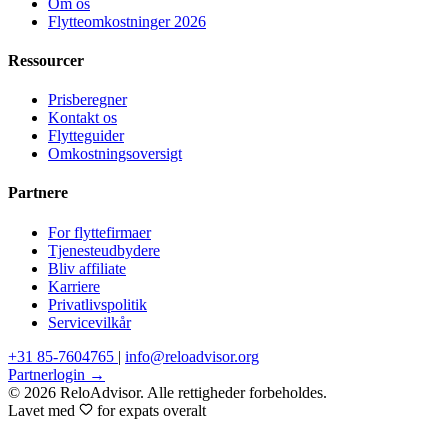
Om os
Flytteomkostninger 2026
Ressourcer
Prisberegner
Kontakt os
Flytteguider
Omkostningsoversigt
Partnere
For flyttefirmaer
Tjenesteudbydere
Bliv affiliate
Karriere
Privatlivspolitik
Servicevilkår
+31 85-7604765
|
info@reloadvisor.org
Partnerlogin →
© 2026 ReloAdvisor. Alle rettigheder forbeholdes.
Lavet med
for expats overalt