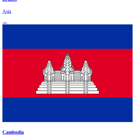
Asia
→
Cambodia