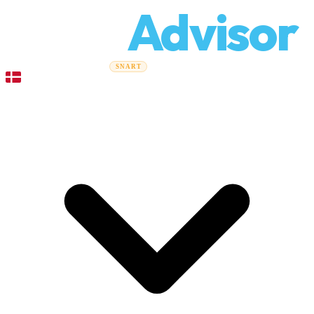
Relo
Advisor
Flytteguider
Flyttefirmaer
Prisberegner
Erhvervsflytning
SNART