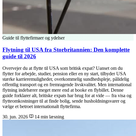
Guide til flyttefirmaer og ydelser
Flytning til USA fra Storbritannien: Den komplette
guide til 2026
Overvejer du at flytte til USA som britisk expat? Uanset om du
flytter for arbejde, studier, pension eller en ny start, tilbyder USA
stærke karrieremuligheder, overkommelig sundhedspleje, pålidelig
offentlig transport og en fremragende livskvalitet. Men international
flytning indebærer meget mere end at booke en flybillet. Denne
guide forklarer alt, britiske expats har brug for at vide — fra visa og
flytteomkostninger til at finde bolig, sende husholdningsvarer og
vælge et betroet internationalt flyttefirma.
30. jun. 2026
14 min læsning