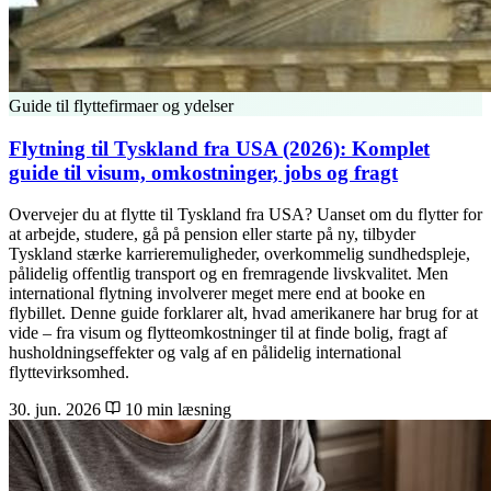
Guide til flyttefirmaer og ydelser
Flytning til Tyskland fra USA (2026): Komplet
guide til visum, omkostninger, jobs og fragt
Overvejer du at flytte til Tyskland fra USA? Uanset om du flytter for
at arbejde, studere, gå på pension eller starte på ny, tilbyder
Tyskland stærke karrieremuligheder, overkommelig sundhedspleje,
pålidelig offentlig transport og en fremragende livskvalitet. Men
international flytning involverer meget mere end at booke en
flybillet. Denne guide forklarer alt, hvad amerikanere har brug for at
vide – fra visum og flytteomkostninger til at finde bolig, fragt af
husholdningseffekter og valg af en pålidelig international
flyttevirksomhed.
30. jun. 2026
10 min læsning