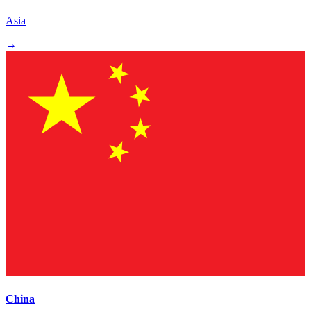
Asia
→
China