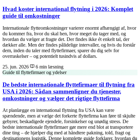
Hvad koster international flytning i 2026: Komplet
guide til omkostninger
Internationale flytteomkostninger varierer enormt afhængigt af, hvor
du kommer fra, hvor du skal hen, hvor meget du tager med, og
hvordan du vælger at fragte det. Der findes ikke ét enkelt tal, der
dækker alle. Men der findes pålidelige intervaller, og hvis du forstår
dem, inden du taler med flyttefirmaer, sparer du dig selv for
overraskelser – og potentielt tusindvis af dollars.
25. jun. 2026
6 min læsning
Guide til flyttefirmaer og ydelser
De bedste internationale flyttefirmaer til flytning fra
USA i 2026: Sådan sammenligner du tjenester,
omkostninger og vælger det rigtige flyttefirma
At planlægge en international flytning fra USA kan være
spændende, men at vælge det forkerte flyttefirma kan føre til skjulte
gebyrer, beskadigede ejendele, forsinkelser og unødig stress. De
bedste internationale flyttefirmaer gør mere end blot at transportere
dine ting – de hjælper dig med at håndtere pakning, told, fragt og
destinationens logistik. Denne komplette guide forklarer, hvordan du