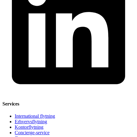
Services
International flytning
Erhvervsflytning
Kontorflytning
Concierge-service