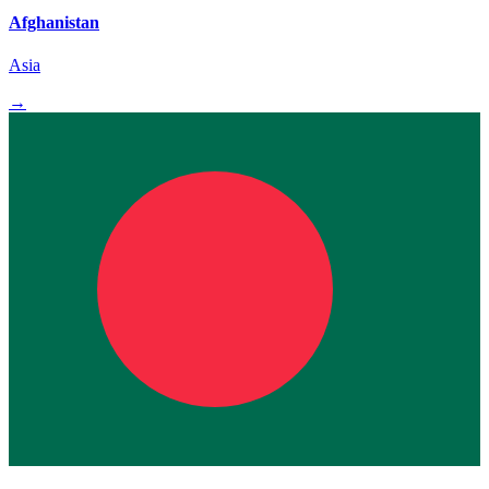
Afghanistan
Asia
→