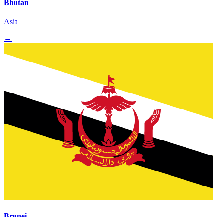
Bhutan
Asia
→
Brunei