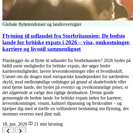
Globale flyttetendenser og landeoversigter
Flytning til udlandet fra Storbritannien: De bedste
lande for britiske expats i 2026 – visa, omkostninger,
karriere og livsstil sammenlignet
Planlægger du at flytte til udlandet fra Storbritannien? 2026 byder på
hidtil usete muligheder for britiske expats, der søger bedre
karrieremuligheder, lavere leveomkostninger eller et livsstilsskift.
Uanset om du drages mod europæiske knudepunkter for nærhedens
skyld, mod mellemøstlige ordninger på grund af skattefordele eller
mod fjerne lande, der byder på eventyr og overkommelige priser, er
det afgørende at vælge den rigtige destination. Denne guide
gennemgår de bedste lande for britiske expats inden for karriere,
leveomkostninger, visum, kulturel tilpasning og livskvalitet – og
hjælper dig med at træffe en velfunderet beslutning om flytning, der
stemmer overens med dine mål.
18. jun. 2026
21 min læsning