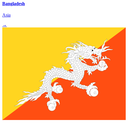
Bangladesh
Asia
→