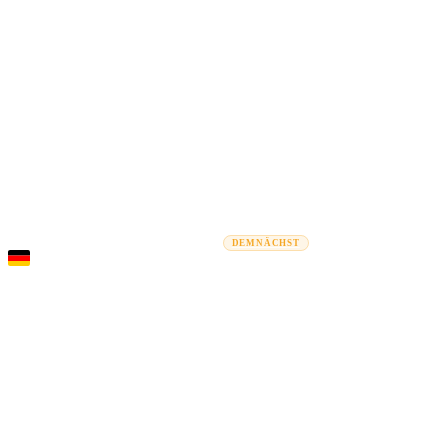
Rel
Umzugsratgeber
Umzugsunternehmen
Kostenrechner
Gewerbe
DEMNÄCHST