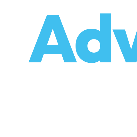
o
Adv
umzüge