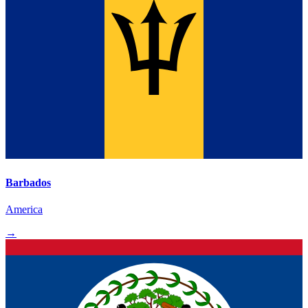
Barbados
America
→