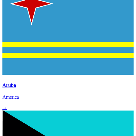
Aruba
America
→