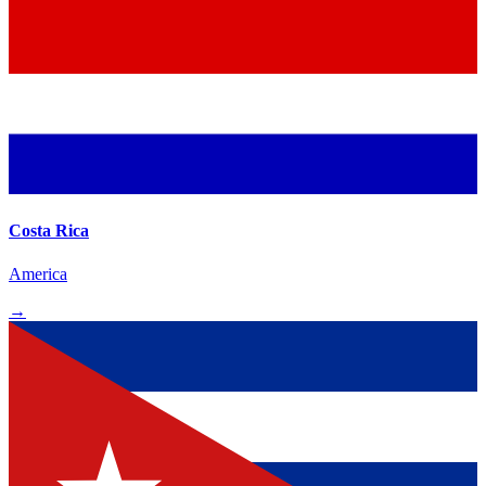
Costa Rica
America
→