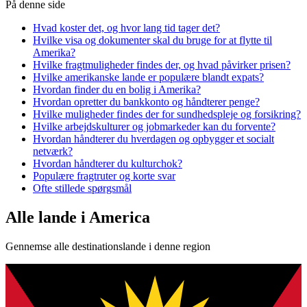
På denne side
Hvad koster det, og hvor lang tid tager det?
Hvilke visa og dokumenter skal du bruge for at flytte til
Amerika?
Hvilke fragtmuligheder findes der, og hvad påvirker prisen?
Hvilke amerikanske lande er populære blandt expats?
Hvordan finder du en bolig i Amerika?
Hvordan opretter du bankkonto og håndterer penge?
Hvilke muligheder findes der for sundhedspleje og forsikring?
Hvilke arbejdskulturer og jobmarkeder kan du forvente?
Hvordan håndterer du hverdagen og opbygger et socialt
netværk?
Hvordan håndterer du kulturchok?
Populære fragtruter og korte svar
Ofte stillede spørgsmål
Alle lande i America
Gennemse alle destinationslande i denne region