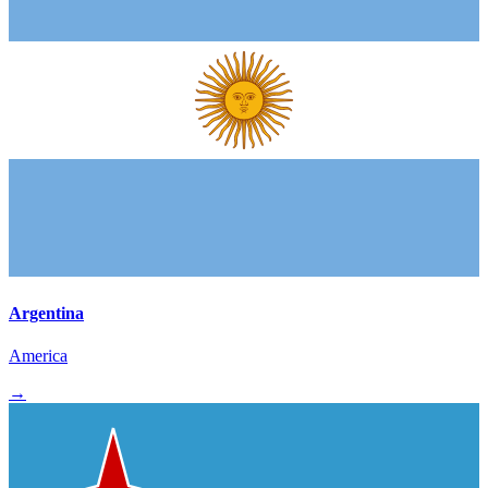
Argentina
America
→