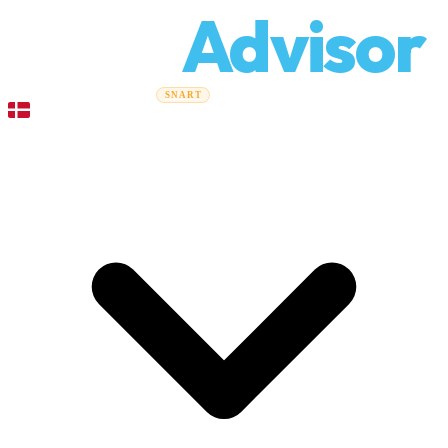
Relo
Advisor
Flytteguider
Flyttefirmaer
Prisberegner
Erhvervsflytning
SNART