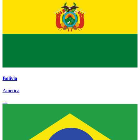
Bolivia
America
→