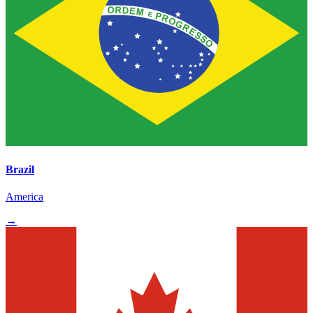
Brazil
America
→