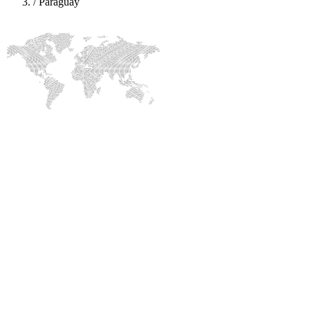
/
Paraguay