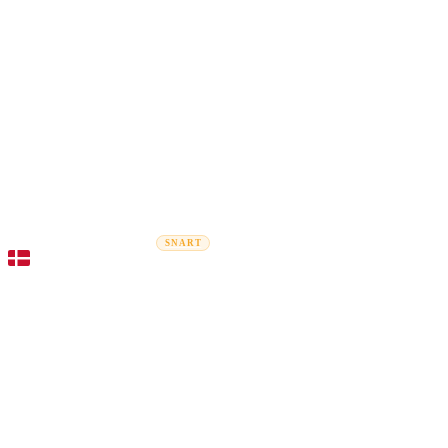
Rel
Flytteguider
Flyttefirmaer
Prisberegner
Erhvervsflytning
SNART