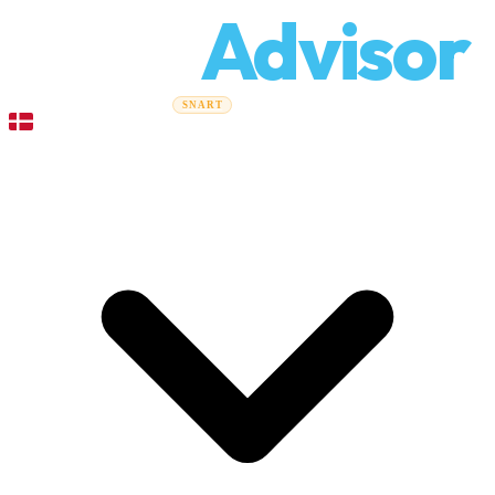
Relo
Advisor
Flytteguider
Flyttefirmaer
Prisberegner
Erhvervsflytning
SNART