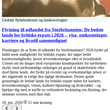
Globale flyttetendenser og landeoversigter
Flytning til udlandet fra Storbritannien: De bedste
lande for britiske expats i 2026 – visa, omkostninger,
karriere og livsstil sammenlignet
Planlægger du at flytte til udlandet fra Storbritannien? 2026 byder på
hidtil usete muligheder for britiske expats, der søger bedre
karrieremuligheder, lavere leveomkostninger eller et livsstilsskift.
Uanset om du drages mod europæiske knudepunkter for nærhedens
skyld, mod mellemøstlige ordninger på grund af skattefordele eller
mod fjerne lande, der byder på eventyr og overkommelige priser, er
det afgørende at vælge den rigtige destination. Denne guide
gennemgår de bedste lande for britiske expats inden for karriere,
leveomkostninger, visum, kulturel tilpasning og livskvalitet – og
hjælper dig med at træffe en velfunderet beslutning om flytning, der
stemmer overens med dine mål.
18. jun. 2026
21 min læsning