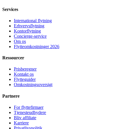
Services
International flytning
Erhvervsflytning
Kontorflytning
Concierge-service
Om os
Flytteomkostninger 2026
Ressourcer
Prisberegner
Kontakt os
Flytteguider
Omkostningsoversigt
Partnere
For flyttefirmaer
Tjenesteudbydere
Bliv affiliate
Karriere
Privatlivspolitik