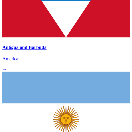
Antigua and Barbuda
America
→