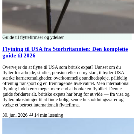
Guide til flyttefirmaer og ydelser
Flytning til USA fra Storbritannien: Den komplette
guide til 2026
Overvejer du at flytte til USA som britisk expat? Uanset om du
flytter for arbejde, studier, pension eller en ny start, tilbyder USA
stærke karrieremuligheder, overkommelig sundhedspleje, pålidelig
offentlig transport og en fremragende livskvalitet. Men international
flytning indebærer meget mere end at booke en flybillet. Denne
guide forklarer alt, britiske expats har brug for at vide — fra visa og
flytteomkostninger til at finde bolig, sende husholdningsvarer og
vælge et betroet internationalt flyttefirma.
30. jun. 2026
14 min læsning