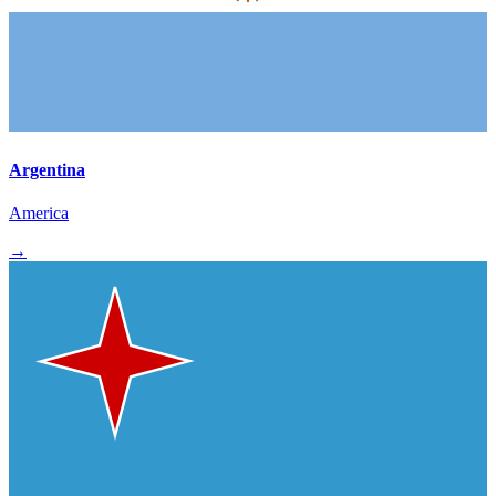
Argentina
America
→