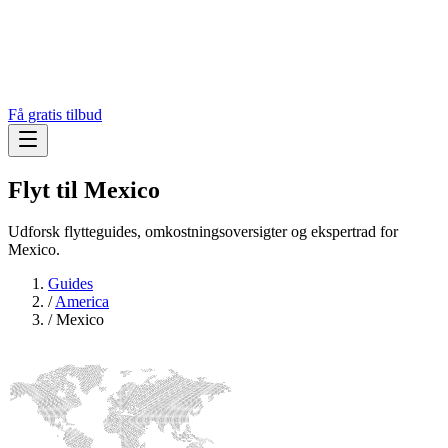
Få gratis tilbud
Flyt til
Mexico
Udforsk flytteguides, omkostningsoversigter og ekspertrad for
Mexico.
Guides
/
America
/
Mexico