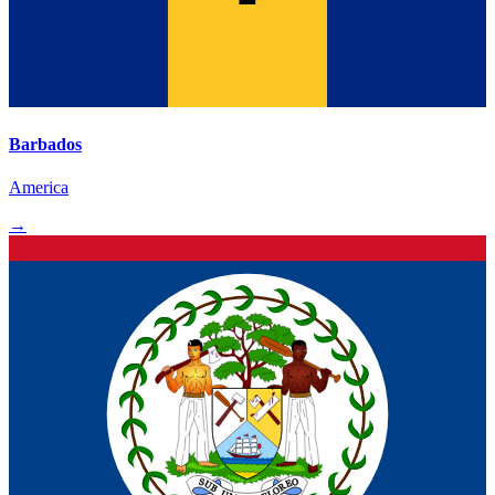
Barbados
America
→