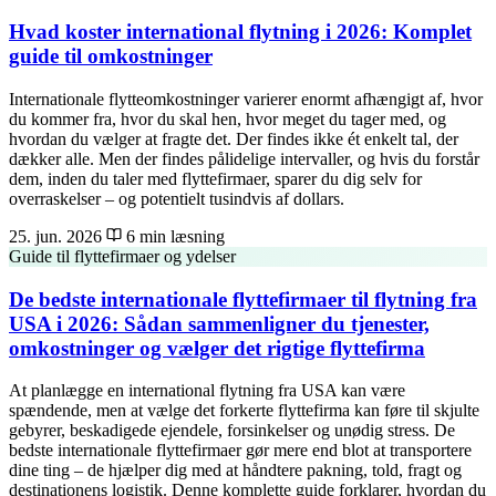
Hvad koster international flytning i 2026: Komplet
guide til omkostninger
Internationale flytteomkostninger varierer enormt afhængigt af, hvor
du kommer fra, hvor du skal hen, hvor meget du tager med, og
hvordan du vælger at fragte det. Der findes ikke ét enkelt tal, der
dækker alle. Men der findes pålidelige intervaller, og hvis du forstår
dem, inden du taler med flyttefirmaer, sparer du dig selv for
overraskelser – og potentielt tusindvis af dollars.
25. jun. 2026
6 min læsning
Guide til flyttefirmaer og ydelser
De bedste internationale flyttefirmaer til flytning fra
USA i 2026: Sådan sammenligner du tjenester,
omkostninger og vælger det rigtige flyttefirma
At planlægge en international flytning fra USA kan være
spændende, men at vælge det forkerte flyttefirma kan føre til skjulte
gebyrer, beskadigede ejendele, forsinkelser og unødig stress. De
bedste internationale flyttefirmaer gør mere end blot at transportere
dine ting – de hjælper dig med at håndtere pakning, told, fragt og
destinationens logistik. Denne komplette guide forklarer, hvordan du