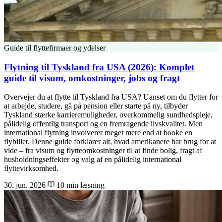
Guide til flyttefirmaer og ydelser
Flytning til Tyskland fra USA (2026): Komplet
guide til visum, omkostninger, jobs og fragt
Overvejer du at flytte til Tyskland fra USA? Uanset om du flytter for
at arbejde, studere, gå på pension eller starte på ny, tilbyder
Tyskland stærke karrieremuligheder, overkommelig sundhedspleje,
pålidelig offentlig transport og en fremragende livskvalitet. Men
international flytning involverer meget mere end at booke en
flybillet. Denne guide forklarer alt, hvad amerikanere har brug for at
vide – fra visum og flytteomkostninger til at finde bolig, fragt af
husholdningseffekter og valg af en pålidelig international
flyttevirksomhed.
30. jun. 2026
10 min læsning