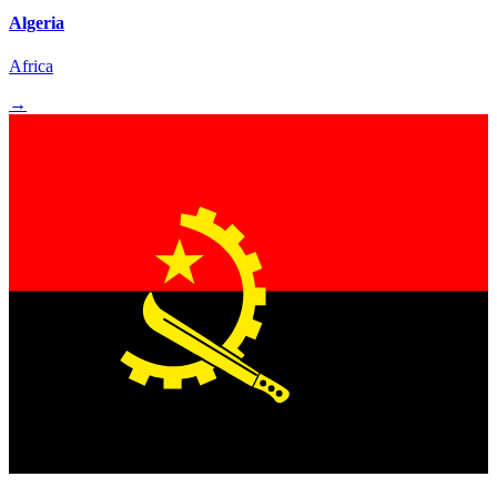
Algeria
Africa
→