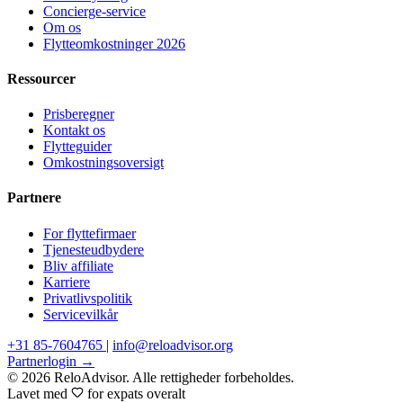
Concierge-service
Om os
Flytteomkostninger 2026
Ressourcer
Prisberegner
Kontakt os
Flytteguider
Omkostningsoversigt
Partnere
For flyttefirmaer
Tjenesteudbydere
Bliv affiliate
Karriere
Privatlivspolitik
Servicevilkår
+31 85-7604765
|
info@reloadvisor.org
Partnerlogin →
© 2026 ReloAdvisor. Alle rettigheder forbeholdes.
Lavet med
for expats overalt