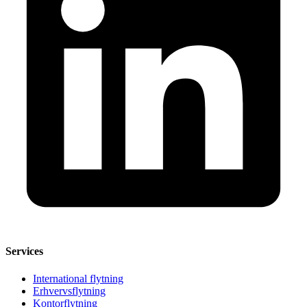
Services
International flytning
Erhvervsflytning
Kontorflytning