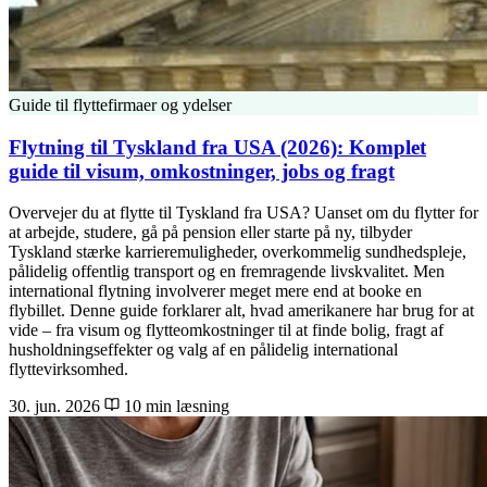
Guide til flyttefirmaer og ydelser
Flytning til Tyskland fra USA (2026): Komplet
guide til visum, omkostninger, jobs og fragt
Overvejer du at flytte til Tyskland fra USA? Uanset om du flytter for
at arbejde, studere, gå på pension eller starte på ny, tilbyder
Tyskland stærke karrieremuligheder, overkommelig sundhedspleje,
pålidelig offentlig transport og en fremragende livskvalitet. Men
international flytning involverer meget mere end at booke en
flybillet. Denne guide forklarer alt, hvad amerikanere har brug for at
vide – fra visum og flytteomkostninger til at finde bolig, fragt af
husholdningseffekter og valg af en pålidelig international
flyttevirksomhed.
30. jun. 2026
10 min læsning