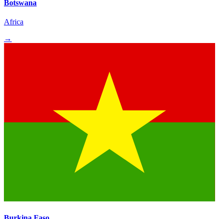
Botswana
Africa
→
Burkina Faso