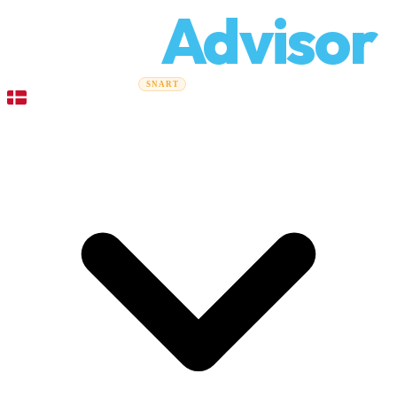
Relo
Advisor
Flytteguider
Flyttefirmaer
Prisberegner
Erhvervsflytning
SNART