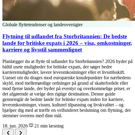
Globale flyttetendenser og landeoversigter
Flytning til udlandet fra Storbritannien: De bedste
lande for britiske expats i 2026 – visa, omkostninger,
karriere og livsstil sammenlignet
Planlægger du at flytte til udlandet fra Storbritannien? 2026 byder på
hidtil usete muligheder for britiske expats, der søger bedre
karrieremuligheder, lavere leveomkostninger eller et livsstilsskift.
Uanset om du drages mod europæiske knudepunkter for nærhedens
skyld, mod mellemøstlige ordninger på grund af skattefordele eller
mod fjerne lande, der byder på eventyr og overkommelige priser, er
det afgørende at vælge den rigtige destination. Denne guide
gennemgår de bedste lande for britiske expats inden for karriere,
leveomkostninger, visum, kulturel tilpasning og livskvalitet – og
hjælper dig med at træffe en velfunderet beslutning om flytning, der
stemmer overens med dine mål.
18. jun. 2026
21 min læsning