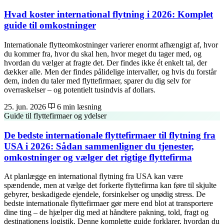
Hvad koster international flytning i 2026: Komplet
guide til omkostninger
Internationale flytteomkostninger varierer enormt afhængigt af, hvor
du kommer fra, hvor du skal hen, hvor meget du tager med, og
hvordan du vælger at fragte det. Der findes ikke ét enkelt tal, der
dækker alle. Men der findes pålidelige intervaller, og hvis du forstår
dem, inden du taler med flyttefirmaer, sparer du dig selv for
overraskelser – og potentielt tusindvis af dollars.
25. jun. 2026
6 min læsning
Guide til flyttefirmaer og ydelser
De bedste internationale flyttefirmaer til flytning fra
USA i 2026: Sådan sammenligner du tjenester,
omkostninger og vælger det rigtige flyttefirma
At planlægge en international flytning fra USA kan være
spændende, men at vælge det forkerte flyttefirma kan føre til skjulte
gebyrer, beskadigede ejendele, forsinkelser og unødig stress. De
bedste internationale flyttefirmaer gør mere end blot at transportere
dine ting – de hjælper dig med at håndtere pakning, told, fragt og
destinationens logistik. Denne komplette guide forklarer, hvordan du