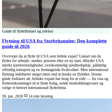
Guide til flyttefirmaer og ydelser
Flytning til USA fra Storbritannien: Den komplette
guide til 2026
Overvejer du at flytte til USA som britisk expat? Uanset om du
flytter for arbejde, studier, pension eller en ny start, tilbyder USA
stærke karrieremuligheder, overkommelig sundhedspleje, pålidelig
offentlig transport og en fremragende livskvalitet. Men international
flytning indebærer meget mere end at booke en flybillet. Denne
guide forklarer alt, britiske expats har brug for at vide — fra visa og
flytteomkostninger til at finde bolig, sende husholdningsvarer og
vælge et betroet internationalt flyttefirma.
30. jun. 2026
14 min læsning