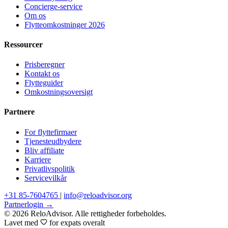
Concierge-service
Om os
Flytteomkostninger 2026
Ressourcer
Prisberegner
Kontakt os
Flytteguider
Omkostningsoversigt
Partnere
For flyttefirmaer
Tjenesteudbydere
Bliv affiliate
Karriere
Privatlivspolitik
Servicevilkår
+31 85-7604765
|
info@reloadvisor.org
Partnerlogin →
© 2026 ReloAdvisor. Alle rettigheder forbeholdes.
Lavet med
for expats overalt