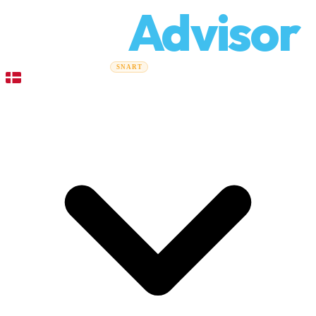
Relo
Advisor
Flytteguider
Flyttefirmaer
Prisberegner
Erhvervsflytning
SNART