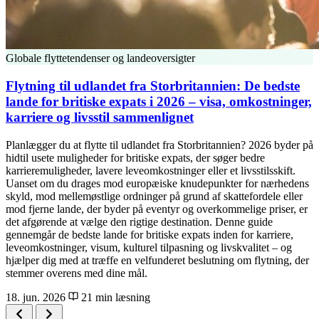
Globale flyttetendenser og landeoversigter
Flytning til udlandet fra Storbritannien: De bedste
lande for britiske expats i 2026 – visa, omkostninger,
karriere og livsstil sammenlignet
Planlægger du at flytte til udlandet fra Storbritannien? 2026 byder på
hidtil usete muligheder for britiske expats, der søger bedre
karrieremuligheder, lavere leveomkostninger eller et livsstilsskift.
Uanset om du drages mod europæiske knudepunkter for nærhedens
skyld, mod mellemøstlige ordninger på grund af skattefordele eller
mod fjerne lande, der byder på eventyr og overkommelige priser, er
det afgørende at vælge den rigtige destination. Denne guide
gennemgår de bedste lande for britiske expats inden for karriere,
leveomkostninger, visum, kulturel tilpasning og livskvalitet – og
hjælper dig med at træffe en velfunderet beslutning om flytning, der
stemmer overens med dine mål.
18. jun. 2026
21 min læsning