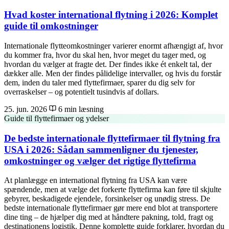
Hvad koster international flytning i 2026: Komplet
guide til omkostninger
Internationale flytteomkostninger varierer enormt afhængigt af, hvor
du kommer fra, hvor du skal hen, hvor meget du tager med, og
hvordan du vælger at fragte det. Der findes ikke ét enkelt tal, der
dækker alle. Men der findes pålidelige intervaller, og hvis du forstår
dem, inden du taler med flyttefirmaer, sparer du dig selv for
overraskelser – og potentielt tusindvis af dollars.
25. jun. 2026
6 min læsning
Guide til flyttefirmaer og ydelser
De bedste internationale flyttefirmaer til flytning fra
USA i 2026: Sådan sammenligner du tjenester,
omkostninger og vælger det rigtige flyttefirma
At planlægge en international flytning fra USA kan være
spændende, men at vælge det forkerte flyttefirma kan føre til skjulte
gebyrer, beskadigede ejendele, forsinkelser og unødig stress. De
bedste internationale flyttefirmaer gør mere end blot at transportere
dine ting – de hjælper dig med at håndtere pakning, told, fragt og
destinationens logistik. Denne komplette guide forklarer, hvordan du