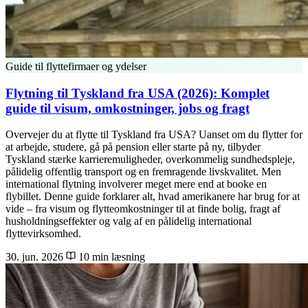
Guide til flyttefirmaer og ydelser
Flytning til Tyskland fra USA (2026): Komplet
guide til visum, omkostninger, jobs og fragt
Overvejer du at flytte til Tyskland fra USA? Uanset om du flytter for
at arbejde, studere, gå på pension eller starte på ny, tilbyder
Tyskland stærke karrieremuligheder, overkommelig sundhedspleje,
pålidelig offentlig transport og en fremragende livskvalitet. Men
international flytning involverer meget mere end at booke en
flybillet. Denne guide forklarer alt, hvad amerikanere har brug for at
vide – fra visum og flytteomkostninger til at finde bolig, fragt af
husholdningseffekter og valg af en pålidelig international
flyttevirksomhed.
30. jun. 2026
10 min læsning