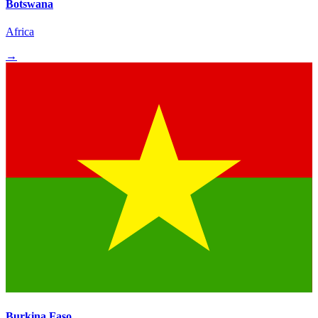
Botswana
Africa
→
Burkina Faso