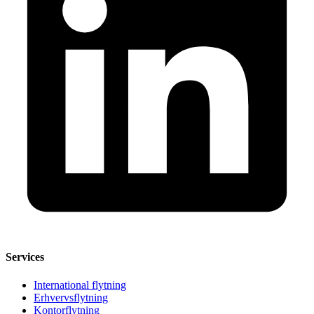
Services
International flytning
Erhvervsflytning
Kontorflytning