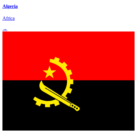
Algeria
Africa
→