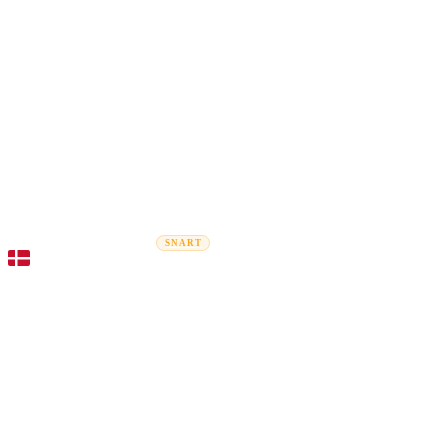
Rel
Flytteguider
Flyttefirmaer
Prisberegner
Erhvervsflytning
SNART