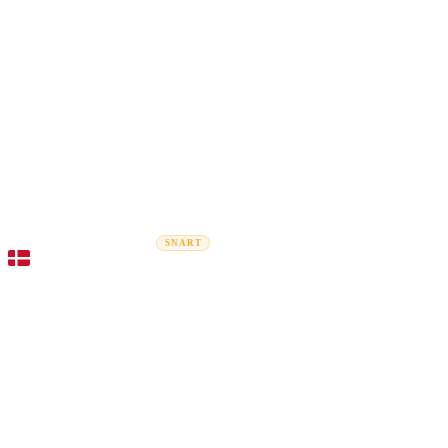
Rel
Flytteguider
Flyttefirmaer
Prisberegner
Erhvervsflytning
SNART