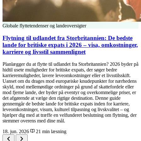
Globale flyttetendenser og landeoversigter
Flytning til udlandet fra Storbritannien: De bedste
lande for britiske expats i 2026 – visa, omkostninger,
karriere og livsstil sammenlignet
Planlægger du at flytte til udlandet fra Storbritannien? 2026 byder på
hidtil usete muligheder for britiske expats, der søger bedre
karrieremuligheder, lavere leveomkostninger eller et livsstilsskift.
Uanset om du drages mod europæiske knudepunkter for nærhedens
skyld, mod mellemøstlige ordninger på grund af skattefordele eller
mod fjerne lande, der byder på eventyr og overkommelige priser, er
det afgørende at vælge den rigtige destination. Denne guide
gennemgår de bedste lande for britiske expats inden for karriere,
leveomkostninger, visum, kulturel tilpasning og livskvalitet – og
hjælper dig med at træffe en velfunderet beslutning om flytning, der
stemmer overens med dine mål.
18. jun. 2026
21 min læsning