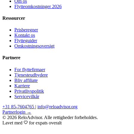
Om os
Flytteomkostninger 2026
Ressourcer
Prisberegner
Kontakt os
Flytteguider
Omkostningsoversigt
Partnere
For flyttefirmaer
Tjenesteudbydere
Bliv affiliate
Karriere
Privatlivspolitik
Servicevilkår
+31 85-7604765
|
info@reloadvisor.org
Partnerlogin →
© 2026 ReloAdvisor. Alle rettigheder forbeholdes.
Lavet med
for expats overalt