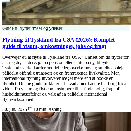
Guide til flyttefirmaer og ydelser
Flytning til Tyskland fra USA (2026): Komplet
guide til visum, omkostninger, jobs og fragt
Overvejer du at flytte til Tyskland fra USA? Uanset om du flytter for
at arbejde, studere, gå på pension eller starte på ny, tilbyder
Tyskland stærke karrieremuligheder, overkommelig sundhedspleje,
pålidelig offentlig transport og en fremragende livskvalitet. Men
international flytning involverer meget mere end at booke en
flybillet. Denne guide forklarer alt, hvad amerikanere har brug for at
vide – fra visum og flytteomkostninger til at finde bolig, fragt af
husholdningseffekter og valg af en pålidelig international
flyttevirksomhed.
30. jun. 2026
10 min læsning