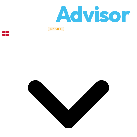
Relo
Advisor
Flytteguider
Flyttefirmaer
Prisberegner
Erhvervsflytning
SNART