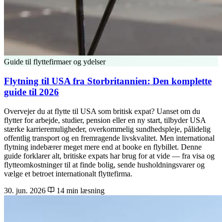
Guide til flyttefirmaer og ydelser
Flytning til USA fra Storbritannien: Den komplette
guide til 2026
Overvejer du at flytte til USA som britisk expat? Uanset om du
flytter for arbejde, studier, pension eller en ny start, tilbyder USA
stærke karrieremuligheder, overkommelig sundhedspleje, pålidelig
offentlig transport og en fremragende livskvalitet. Men international
flytning indebærer meget mere end at booke en flybillet. Denne
guide forklarer alt, britiske expats har brug for at vide — fra visa og
flytteomkostninger til at finde bolig, sende husholdningsvarer og
vælge et betroet internationalt flyttefirma.
30. jun. 2026
14 min læsning