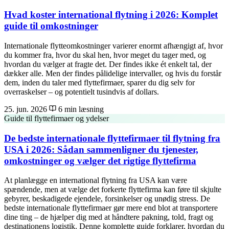
Hvad koster international flytning i 2026: Komplet
guide til omkostninger
Internationale flytteomkostninger varierer enormt afhængigt af, hvor
du kommer fra, hvor du skal hen, hvor meget du tager med, og
hvordan du vælger at fragte det. Der findes ikke ét enkelt tal, der
dækker alle. Men der findes pålidelige intervaller, og hvis du forstår
dem, inden du taler med flyttefirmaer, sparer du dig selv for
overraskelser – og potentielt tusindvis af dollars.
25. jun. 2026
6 min læsning
Guide til flyttefirmaer og ydelser
De bedste internationale flyttefirmaer til flytning fra
USA i 2026: Sådan sammenligner du tjenester,
omkostninger og vælger det rigtige flyttefirma
At planlægge en international flytning fra USA kan være
spændende, men at vælge det forkerte flyttefirma kan føre til skjulte
gebyrer, beskadigede ejendele, forsinkelser og unødig stress. De
bedste internationale flyttefirmaer gør mere end blot at transportere
dine ting – de hjælper dig med at håndtere pakning, told, fragt og
destinationens logistik. Denne komplette guide forklarer, hvordan du