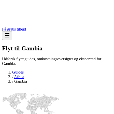
Få gratis tilbud
Flyt til
Gambia
Udforsk flytteguides, omkostningsoversigter og ekspertrad for
Gambia.
Guides
/
Africa
/
Gambia