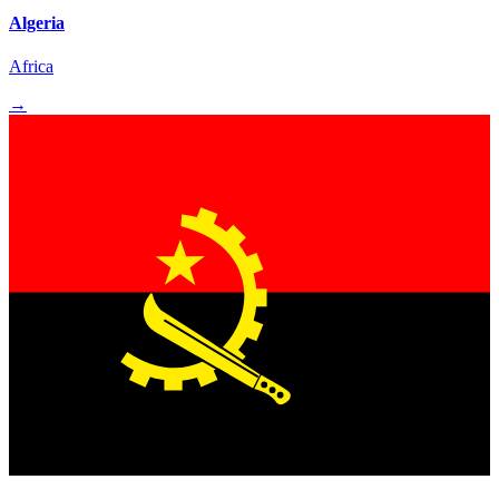
Algeria
Africa
→