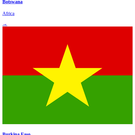
Botswana
Africa
→
Burkina Faso