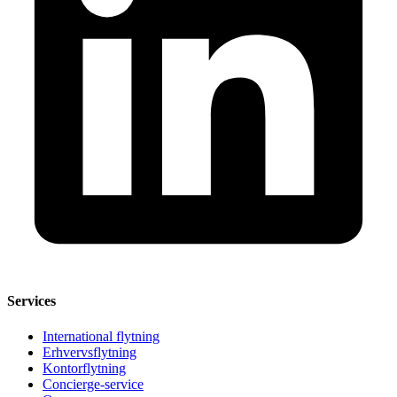
Services
International flytning
Erhvervsflytning
Kontorflytning
Concierge-service