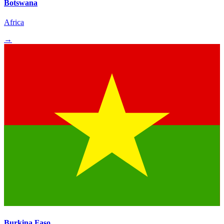
Botswana
Africa
→
Burkina Faso