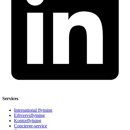
Services
International flytning
Erhvervsflytning
Kontorflytning
Concierge-service