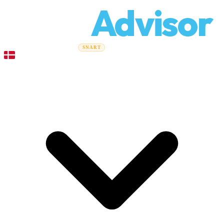
Relo
Advisor
Flytteguider
Flyttefirmaer
Prisberegner
Erhvervsflytning
SNART