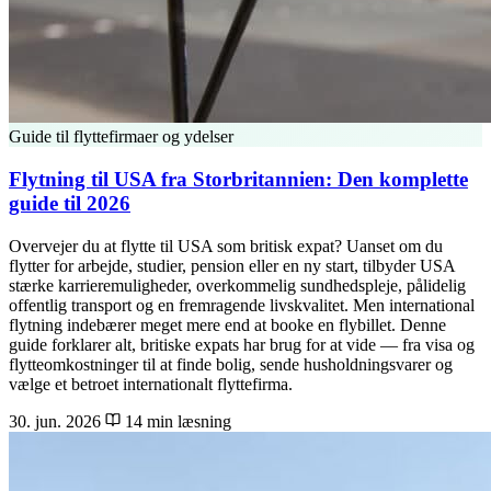
Guide til flyttefirmaer og ydelser
Flytning til USA fra Storbritannien: Den komplette
guide til 2026
Overvejer du at flytte til USA som britisk expat? Uanset om du
flytter for arbejde, studier, pension eller en ny start, tilbyder USA
stærke karrieremuligheder, overkommelig sundhedspleje, pålidelig
offentlig transport og en fremragende livskvalitet. Men international
flytning indebærer meget mere end at booke en flybillet. Denne
guide forklarer alt, britiske expats har brug for at vide — fra visa og
flytteomkostninger til at finde bolig, sende husholdningsvarer og
vælge et betroet internationalt flyttefirma.
30. jun. 2026
14 min læsning