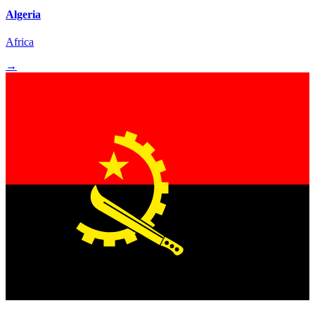
Algeria
Africa
→