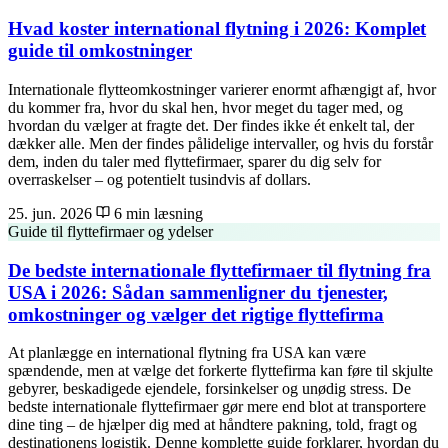
Hvad koster international flytning i 2026: Komplet
guide til omkostninger
Internationale flytteomkostninger varierer enormt afhængigt af, hvor
du kommer fra, hvor du skal hen, hvor meget du tager med, og
hvordan du vælger at fragte det. Der findes ikke ét enkelt tal, der
dækker alle. Men der findes pålidelige intervaller, og hvis du forstår
dem, inden du taler med flyttefirmaer, sparer du dig selv for
overraskelser – og potentielt tusindvis af dollars.
25. jun. 2026
6 min læsning
Guide til flyttefirmaer og ydelser
De bedste internationale flyttefirmaer til flytning fra
USA i 2026: Sådan sammenligner du tjenester,
omkostninger og vælger det rigtige flyttefirma
At planlægge en international flytning fra USA kan være
spændende, men at vælge det forkerte flyttefirma kan føre til skjulte
gebyrer, beskadigede ejendele, forsinkelser og unødig stress. De
bedste internationale flyttefirmaer gør mere end blot at transportere
dine ting – de hjælper dig med at håndtere pakning, told, fragt og
destinationens logistik. Denne komplette guide forklarer, hvordan du