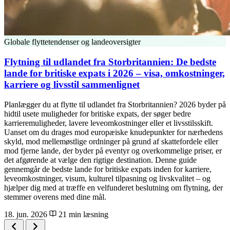
Globale flyttetendenser og landeoversigter
Flytning til udlandet fra Storbritannien: De bedste
lande for britiske expats i 2026 – visa, omkostninger,
karriere og livsstil sammenlignet
Planlægger du at flytte til udlandet fra Storbritannien? 2026 byder på
hidtil usete muligheder for britiske expats, der søger bedre
karrieremuligheder, lavere leveomkostninger eller et livsstilsskift.
Uanset om du drages mod europæiske knudepunkter for nærhedens
skyld, mod mellemøstlige ordninger på grund af skattefordele eller
mod fjerne lande, der byder på eventyr og overkommelige priser, er
det afgørende at vælge den rigtige destination. Denne guide
gennemgår de bedste lande for britiske expats inden for karriere,
leveomkostninger, visum, kulturel tilpasning og livskvalitet – og
hjælper dig med at træffe en velfunderet beslutning om flytning, der
stemmer overens med dine mål.
18. jun. 2026
21 min læsning