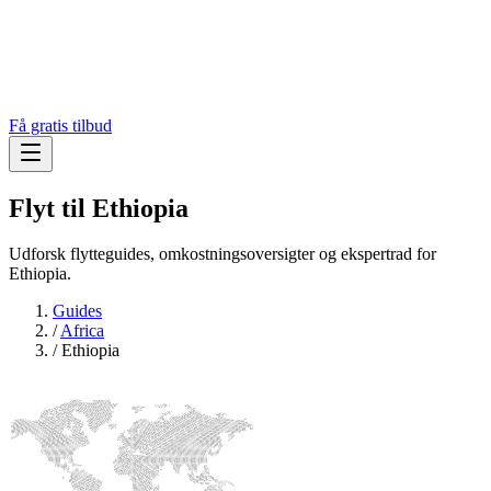
Få gratis tilbud
Flyt til
Ethiopia
Udforsk flytteguides, omkostningsoversigter og ekspertrad for
Ethiopia.
Guides
/
Africa
/
Ethiopia