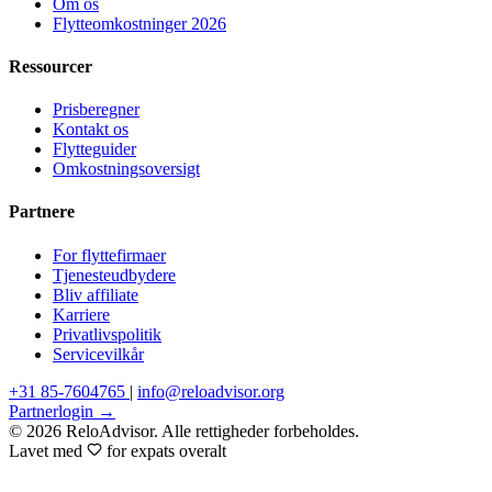
Om os
Flytteomkostninger 2026
Ressourcer
Prisberegner
Kontakt os
Flytteguider
Omkostningsoversigt
Partnere
For flyttefirmaer
Tjenesteudbydere
Bliv affiliate
Karriere
Privatlivspolitik
Servicevilkår
+31 85-7604765
|
info@reloadvisor.org
Partnerlogin →
© 2026 ReloAdvisor. Alle rettigheder forbeholdes.
Lavet med
for expats overalt