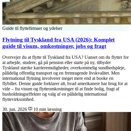
Guide til flyttefirmaer og ydelser
Flytning til Tyskland fra USA (2026): Komplet
guide til visum, omkostninger, jobs og fragt
Overvejer du at flytte til Tyskland fra USA? Uanset om du flytter for
at arbejde, studere, gå på pension eller starte på ny, tilbyder
Tyskland stærke karrieremuligheder, overkommelig sundhedspleje,
pålidelig offentlig transport og en fremragende livskvalitet. Men
international flytning involverer meget mere end at booke en
flybillet. Denne guide forklarer alt, hvad amerikanere har brug for at
vide – fra visum og flytteomkostninger til at finde bolig, fragt af
husholdningseffekter og valg af en pålidelig international
flyttevirksomhed.
30. jun. 2026
10 min læsning