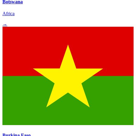
Botswana
Africa
→
Burkina Faso