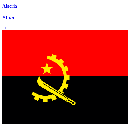
Algeria
Africa
→