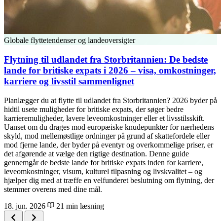
Globale flyttetendenser og landeoversigter
Flytning til udlandet fra Storbritannien: De bedste
lande for britiske expats i 2026 – visa, omkostninger,
karriere og livsstil sammenlignet
Planlægger du at flytte til udlandet fra Storbritannien? 2026 byder på
hidtil usete muligheder for britiske expats, der søger bedre
karrieremuligheder, lavere leveomkostninger eller et livsstilsskift.
Uanset om du drages mod europæiske knudepunkter for nærhedens
skyld, mod mellemøstlige ordninger på grund af skattefordele eller
mod fjerne lande, der byder på eventyr og overkommelige priser, er
det afgørende at vælge den rigtige destination. Denne guide
gennemgår de bedste lande for britiske expats inden for karriere,
leveomkostninger, visum, kulturel tilpasning og livskvalitet – og
hjælper dig med at træffe en velfunderet beslutning om flytning, der
stemmer overens med dine mål.
18. jun. 2026
21 min læsning