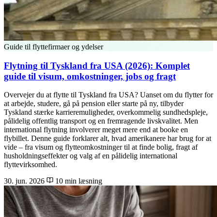
Guide til flyttefirmaer og ydelser
Flytning til Tyskland fra USA (2026): Komplet
guide til visum, omkostninger, jobs og fragt
Overvejer du at flytte til Tyskland fra USA? Uanset om du flytter for
at arbejde, studere, gå på pension eller starte på ny, tilbyder
Tyskland stærke karrieremuligheder, overkommelig sundhedspleje,
pålidelig offentlig transport og en fremragende livskvalitet. Men
international flytning involverer meget mere end at booke en
flybillet. Denne guide forklarer alt, hvad amerikanere har brug for at
vide – fra visum og flytteomkostninger til at finde bolig, fragt af
husholdningseffekter og valg af en pålidelig international
flyttevirksomhed.
30. jun. 2026
10 min læsning