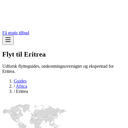
Få gratis tilbud
Flyt til
Eritrea
Udforsk flytteguides, omkostningsoversigter og ekspertrad for
Eritrea.
Guides
/
Africa
/
Eritrea