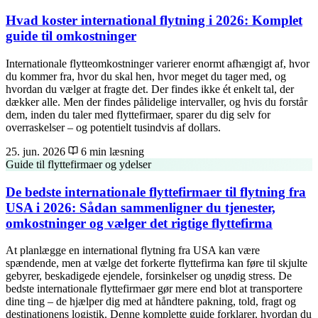
Hvad koster international flytning i 2026: Komplet
guide til omkostninger
Internationale flytteomkostninger varierer enormt afhængigt af, hvor
du kommer fra, hvor du skal hen, hvor meget du tager med, og
hvordan du vælger at fragte det. Der findes ikke ét enkelt tal, der
dækker alle. Men der findes pålidelige intervaller, og hvis du forstår
dem, inden du taler med flyttefirmaer, sparer du dig selv for
overraskelser – og potentielt tusindvis af dollars.
25. jun. 2026
6 min læsning
Guide til flyttefirmaer og ydelser
De bedste internationale flyttefirmaer til flytning fra
USA i 2026: Sådan sammenligner du tjenester,
omkostninger og vælger det rigtige flyttefirma
At planlægge en international flytning fra USA kan være
spændende, men at vælge det forkerte flyttefirma kan føre til skjulte
gebyrer, beskadigede ejendele, forsinkelser og unødig stress. De
bedste internationale flyttefirmaer gør mere end blot at transportere
dine ting – de hjælper dig med at håndtere pakning, told, fragt og
destinationens logistik. Denne komplette guide forklarer, hvordan du