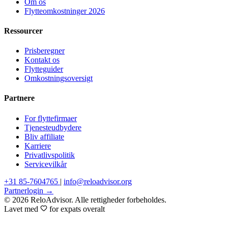
Om os
Flytteomkostninger 2026
Ressourcer
Prisberegner
Kontakt os
Flytteguider
Omkostningsoversigt
Partnere
For flyttefirmaer
Tjenesteudbydere
Bliv affiliate
Karriere
Privatlivspolitik
Servicevilkår
+31 85-7604765
|
info@reloadvisor.org
Partnerlogin →
© 2026 ReloAdvisor. Alle rettigheder forbeholdes.
Lavet med
for expats overalt