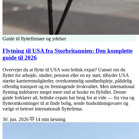
Guide til flyttefirmaer og ydelser
Flytning til USA fra Storbritannien: Den komplette
guide til 2026
Overvejer du at flytte til USA som britisk expat? Uanset om du
flytter for arbejde, studier, pension eller en ny start, tilbyder USA
stærke karrieremuligheder, overkommelig sundhedspleje, pålidelig
offentlig transport og en fremragende livskvalitet. Men international
flytning indebærer meget mere end at booke en flybillet. Denne
guide forklarer alt, britiske expats har brug for at vide — fra visa og
flytteomkostninger til at finde bolig, sende husholdningsvarer og
vælge et betroet internationalt flyttefirma.
30. jun. 2026
14 min læsning