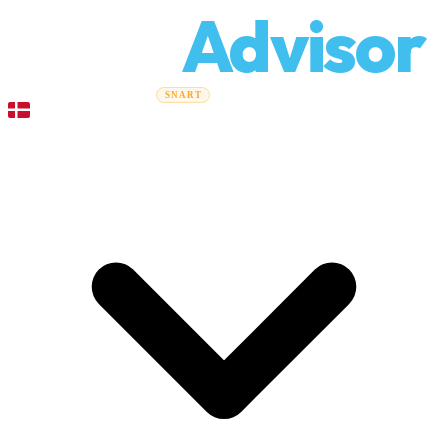
Relo
Advisor
Flytteguider
Flyttefirmaer
Prisberegner
Erhvervsflytning
SNART