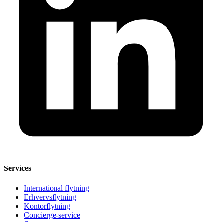
Services
International flytning
Erhvervsflytning
Kontorflytning
Concierge-service