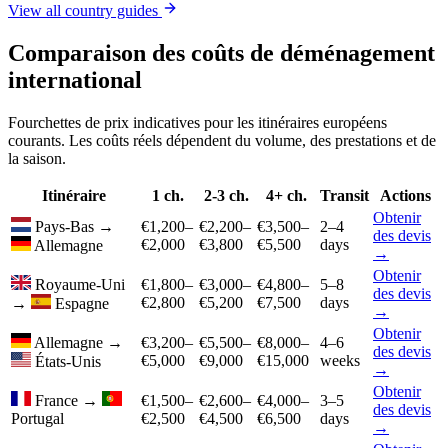
View all country guides
Comparaison des coûts de déménagement
international
Fourchettes de prix indicatives pour les itinéraires européens
courants. Les coûts réels dépendent du volume, des prestations et de
la saison.
Itinéraire
1 ch.
2-3 ch.
4+ ch.
Transit
Actions
Obtenir
Pays-Bas
→
€1,200–
€2,200–
€3,500–
2–4
des devis
€2,000
€3,800
€5,500
days
Allemagne
→
Obtenir
Royaume-Uni
€1,800–
€3,000–
€4,800–
5–8
des devis
€2,800
€5,200
€7,500
days
→
Espagne
→
Obtenir
Allemagne
→
€3,200–
€5,500–
€8,000–
4–6
des devis
€5,000
€9,000
€15,000
weeks
États-Unis
→
Obtenir
France
→
€1,500–
€2,600–
€4,000–
3–5
des devis
Portugal
€2,500
€4,500
€6,500
days
→