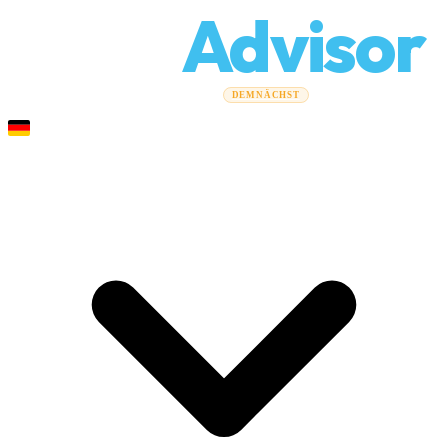
Relo
Advisor
Umzugsratgeber
Umzugsunternehmen
Kostenrechner
DEMNÄCHST
Gewerbeumzüge