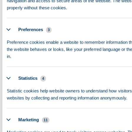
navigation and access to secure areas of the website. The websi
properly without these cookies.
Mad & spisesteder
Leitão da Bairrada: Suckling pig er den regionale
Preferences
3
specialitet — sprød, langtidsstegt og ikonisk.
Preference cookies enable a website to remember information t
Restauranter i nærliggende Mealhada er det oplagte
the website behaves or looks, like your preferred language or the
valg.
in.
Pastéis de Santa Clara: En lokal mandel- og
æggeblommedessert, som er unik for Coimbra. Find
Statistics
4
dem ved klostre og konditorier nær Sé.
Studenterkantiner: Universitetskantiner (cantinas)
Statistic cookies help website owners to understand how visitors 
serverer fulde måltider for omkring €3,50 og er åbne
websites by collecting and reporting information anonymously.
for visse ikke-studerende. Praça do Comércio har
overkommelige frokoststeder.
Marketing
11
Mercado D. Pedro V: Det centrale marked med friske
råvarer, fisk og blomster. Ideelt til budgetvenlig