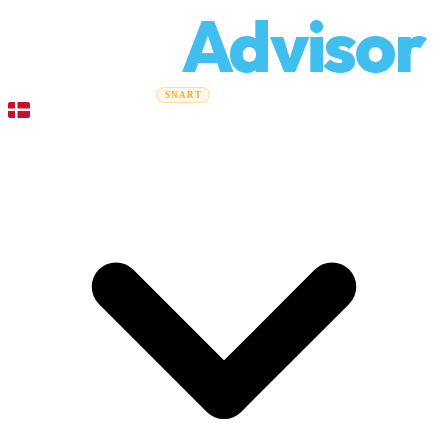
Relo
Advisor
Flytteguider
Flyttefirmaer
Prisberegner
Erhvervsflytning
SNART