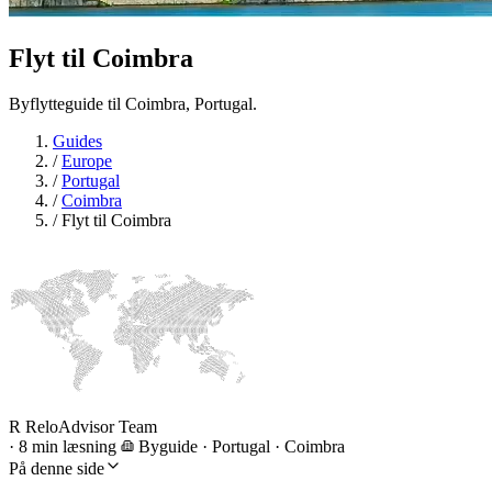
Flyt til
Coimbra
Byflytteguide til Coimbra, Portugal.
Guides
/
Europe
/
Portugal
/
Coimbra
/
Flyt til Coimbra
R
ReloAdvisor Team
·
8 min læsning
Byguide
·
Portugal · Coimbra
På denne side