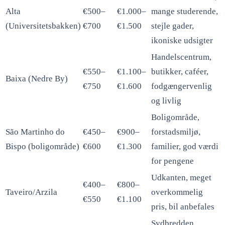
Alta
€500–
€1.000–
mange studerende,
(Universitetsbakken)
€700
€1.500
stejle gader,
ikoniske udsigter
Handelscentrum,
€550–
€1.100–
butikker, caféer,
Baixa (Nedre By)
€750
€1.600
fodgængervenlig
og livlig
Boligområde,
São Martinho do
€450–
€900–
forstadsmiljø,
Bispo (boligområde)
€600
€1.300
familier, god værdi
for pengene
Udkanten, meget
€400–
€800–
Taveiro/Arzila
overkommelig
€550
€1.100
pris, bil anbefales
Sydbredden,