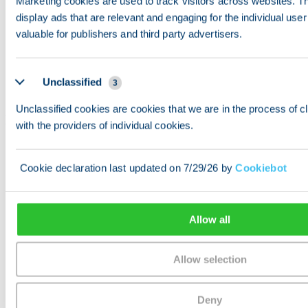
Marketing cookies are used to track visitors across websites. The
indkøb.
display ads that are relevant and engaging for the individual us
valuable for publishers and third party advertisers.
Vin: Den nærliggende Bairrada-vinregion producerer
fremragende rødvine og den berømte mousserende vin.
Flaskerne er overkommelige — €4–€8 for god kvalitet.
Unclassified
3
Unclassified cookies are cookies that we are in the process of cl
Ekspatfællesskab
with the providers of individual cookies.
Mindre end Lissabon eller Porto, men aktiv.
Cookie declaration last updated on 7/29/26 by
Cookiebot
InterNations har en Coimbra-gruppe. Facebook-
grupper som "Expats in Coimbra" hjælper med bolig og
bureaukrati.
Allow all
Universitetet tiltrækker internationale akademikere og
forskere, hvilket skaber et naturligt ekspatnetværk.
Allow selection
Sprogsalons afholdes regelmæssigt på caféer i Baixa.
Byen er lille nok til, at du hurtigt genkender ansigter
Deny