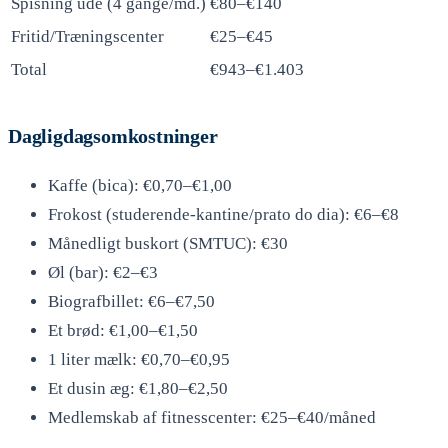
Spisning ude (4 gange/md.)
€80–€140
Fritid/Træningscenter
€25–€45
Total
€943–€1.403
Dagligdagsomkostninger
Kaffe (bica): €0,70–€1,00
Frokost (studerende-kantine/prato do dia): €6–€8
Månedligt buskort (SMTUC): €30
Øl (bar): €2–€3
Biografbillet: €6–€7,50
Et brød: €1,00–€1,50
1 liter mælk: €0,70–€0,95
Et dusin æg: €1,80–€2,50
Medlemskab af fitnesscenter: €25–€40/måned