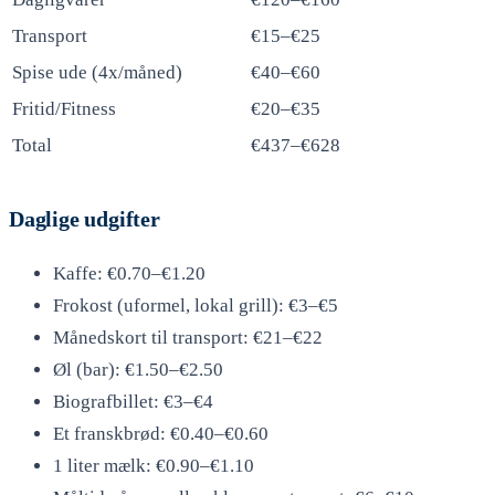
Transport
€15–€25
Spise ude (4x/måned)
€40–€60
Fritid/Fitness
€20–€35
Total
€437–€628
Daglige udgifter
Kaffe: €0.70–€1.20
Frokost (uformel, lokal grill): €3–€5
Månedskort til transport: €21–€22
Øl (bar): €1.50–€2.50
Biografbillet: €3–€4
Et franskbrød: €0.40–€0.60
1 liter mælk: €0.90–€1.10