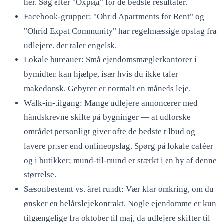
her. Søg efter "Охрид" for de bedste resultater.
Facebook-grupper: "Ohrid Apartments for Rent" og
"Ohrid Expat Community" har regelmæssige opslag fra
udlejere, der taler engelsk.
Lokale bureauer: Små ejendomsmæglerkontorer i
bymidten kan hjælpe, især hvis du ikke taler
makedonsk. Gebyrer er normalt en måneds leje.
Walk-in-tilgang: Mange udlejere annoncerer med
håndskrevne skilte på bygninger — at udforske
området personligt giver ofte de bedste tilbud og
lavere priser end onlineopslag. Spørg på lokale caféer
og i butikker; mund-til-mund er stærkt i en by af denne
størrelse.
Sæsonbestemt vs. året rundt: Vær klar omkring, om du
ønsker en helårslejekontrakt. Nogle ejendomme er kun
tilgængelige fra oktober til maj, da udlejere skifter til