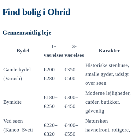
Find bolig i Ohrid
Gennemsnitlig leje
1-
3-
Bydel
Karakter
værelses
værelses
Historiske stenhuse,
Gamle bydel
€200–
€350–
smalle gyder, udsigt
(Varosh)
€280
€500
over søen
Moderne lejligheder,
€180–
€300–
Bymidte
caféer, butikker,
€250
€450
gåvenlig
Ved søen
Naturskøn
€220–
€400–
(Kaneo–Sveti
havnefront, roligere,
€320
€550