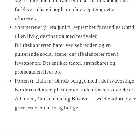
sig til rette uden bil. Naboer hilser på hinanden, døre
forbliver ulåste i nogle områder, og tempoet er
uforceret.
Sommerenergi: Fra juni til september forvandles Ohrid
til en livlig destination med festivaler,
friluftskoncerter, barer ved søbredden og en
pulserende social scene, der afbalancerer roen i
lavsæsonen. Det antikke teater, strandbarer og
promenaden liver op.
Porten til Balkan: Ohrids beliggenhed i det sydvestlige
Nordmakedonien placerer det inden for rækkevidde af
Albanien, Grækenland og Kosovo — weekendture over
grænserne er enkle og billige.