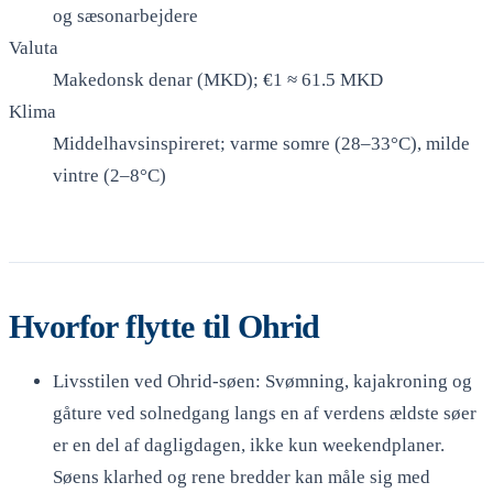
og sæsonarbejdere
Valuta
Makedonsk denar (MKD); €1 ≈ 61.5 MKD
Klima
Middelhavsinspireret; varme somre (28–33°C), milde
vintre (2–8°C)
Hvorfor flytte til Ohrid
Livsstilen ved Ohrid-søen: Svømning, kajakroning og
gåture ved solnedgang langs en af verdens ældste søer
er en del af dagligdagen, ikke kun weekendplaner.
Søens klarhed og rene bredder kan måle sig med