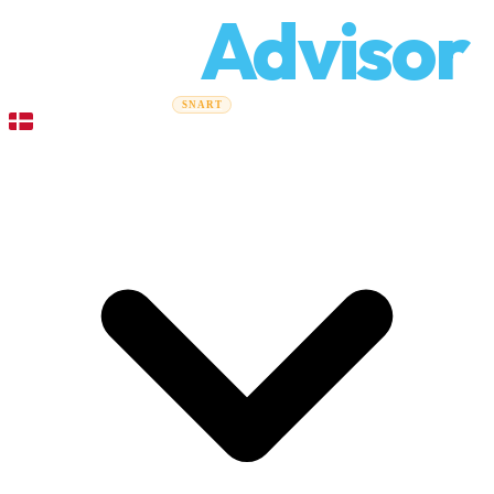
Relo
Advisor
Flytteguider
Flyttefirmaer
Prisberegner
Erhvervsflytning
SNART