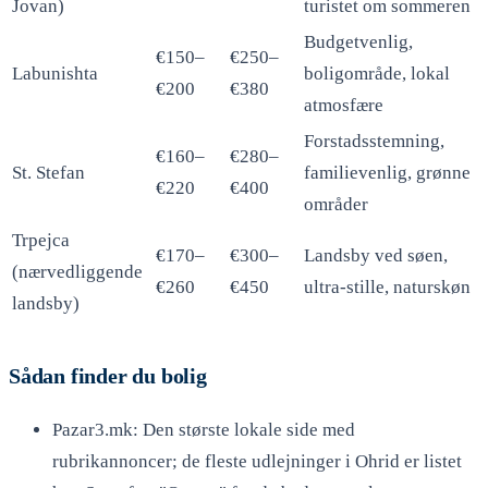
Jovan)
turistet om sommeren
Budgetvenlig,
€150–
€250–
Labunishta
boligområde, lokal
€200
€380
atmosfære
Forstadsstemning,
€160–
€280–
St. Stefan
familievenlig, grønne
€220
€400
områder
Trpejca
€170–
€300–
Landsby ved søen,
(nærvedliggende
€260
€450
ultra-stille, naturskøn
landsby)
Sådan finder du bolig
Pazar3.mk: Den største lokale side med
rubrikannoncer; de fleste udlejninger i Ohrid er listet