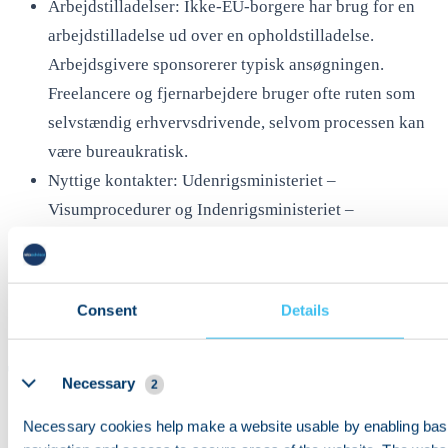
Arbejdstilladelser: Ikke-EU-borgere har brug for en
arbejdstilladelse ud over en opholdstilladelse.
Arbejdsgivere sponsorerer typisk ansøgningen.
Freelancere og fjernarbejdere bruger ofte ruten som
selvstændig erhvervsdrivende, selvom processen kan
være bureaukratisk.
Nyttige kontakter: Udenrigsministeriet –
Visumprocedurer og Indenrigsministeriet –
Opholdstilladelser.
Consent
Details
Details
Transport i Ohrid
Necessary
2
Gang: Bymidten, den gamle bydel og søbredden er
Necessary cookies help make a website usable by enabling basi