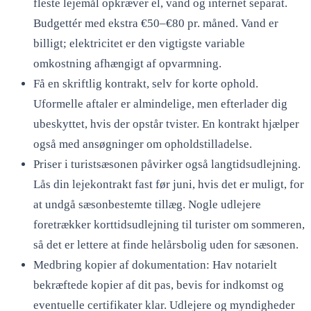
fleste lejemål opkræver el, vand og internet separat.
Budgettér med ekstra €50–€80 pr. måned. Vand er
billigt; elektricitet er den vigtigste variable
omkostning afhængigt af opvarmning.
Få en skriftlig kontrakt, selv for korte ophold.
Uformelle aftaler er almindelige, men efterlader dig
ubeskyttet, hvis der opstår tvister. En kontrakt hjælper
også med ansøgninger om opholdstilladelse.
Priser i turistsæsonen påvirker også langtidsudlejning.
Lås din lejekontrakt fast før juni, hvis det er muligt, for
at undgå sæsonbestemte tillæg. Nogle udlejere
foretrækker korttidsudlejning til turister om sommeren,
så det er lettere at finde helårsbolig uden for sæsonen.
Medbring kopier af dokumentation: Hav notarielt
bekræftede kopier af dit pas, bevis for indkomst og
eventuelle certifikater klar. Udlejere og myndigheder