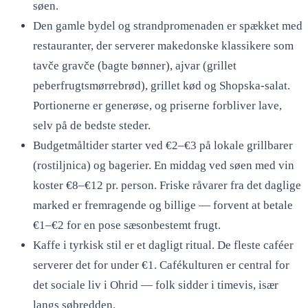
søen.
Den gamle bydel og strandpromenaden er spækket med
restauranter, der serverer makedonske klassikere som
tavče gravče (bagte bønner), ajvar (grillet
peberfrugtsmørrebrød), grillet kød og Shopska-salat.
Portionerne er generøse, og priserne forbliver lave,
selv på de bedste steder.
Budgetmåltider starter ved €2–€3 på lokale grillbarer
(rostiljnica) og bagerier. En middag ved søen med vin
koster €8–€12 pr. person. Friske råvarer fra det daglige
marked er fremragende og billige — forvent at betale
€1–€2 for en pose sæsonbestemt frugt.
Kaffe i tyrkisk stil er et dagligt ritual. De fleste caféer
serverer det for under €1. Cafékulturen er central for
det sociale liv i Ohrid — folk sidder i timevis, især
langs søbredden.