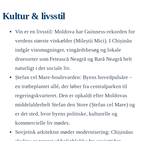
Kultur & livsstil
Vin er en livsstil: Moldova har Guinness-rekorden for
verdens største vinkælder (Mileștii Mici). I Chișinău
indgår vinsmagninger, vingårdsbesøg og lokale
druesorter som Fetească Neagră og Rară Neagră helt
naturligt i det sociale liv.
Ștefan cel Mare-boulevarden: Byens hovedpulsåre –
en træbeplantet allé, der løber fra centralparken til
regeringskvarteret. Den er opkaldt efter Moldovas
middelalderhelt Stefan den Store (Ștefan cel Mare) og
er det sted, hvor byens politiske, kulturelle og
kommercielle liv mødes.
Sovjetisk arkitektur møder modernisering: Chișinăus