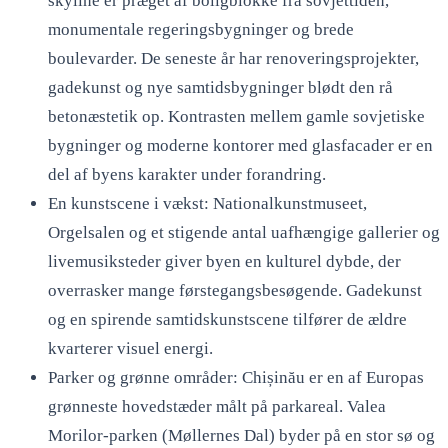
skyline er præget af boligblokke fra sovjettiden,
monumentale regeringsbygninger og brede
boulevarder. De seneste år har renoveringsprojekter,
gadekunst og nye samtidsbygninger blødt den rå
betonæstetik op. Kontrasten mellem gamle sovjetiske
bygninger og moderne kontorer med glasfacader er en
del af byens karakter under forandring.
En kunstscene i vækst: Nationalkunstmuseet,
Orgelsalen og et stigende antal uafhængige gallerier og
livemusiksteder giver byen en kulturel dybde, der
overrasker mange førstegangsbesøgende. Gadekunst
og en spirende samtidskunstscene tilfører de ældre
kvarterer visuel energi.
Parker og grønne områder: Chișinău er en af Europas
grønneste hovedstæder målt på parkareal. Valea
Morilor-parken (Møllernes Dal) byder på en stor sø og