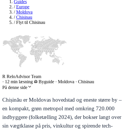
Guides
/
Europe
/
Moldova
/
Chisinau
/
Flyt til Chisinau
R
ReloAdvisor Team
·
12 min læsning
Byguide
·
Moldova · Chisinau
På denne side
Chișinău er Moldovas hovedstad og eneste større by –
en kompakt, grøn metropol med omkring 720.000
indbyggere (folketælling 2024), der bokser langt over
sin vægtklasse på pris, vinkultur og spirende tech-