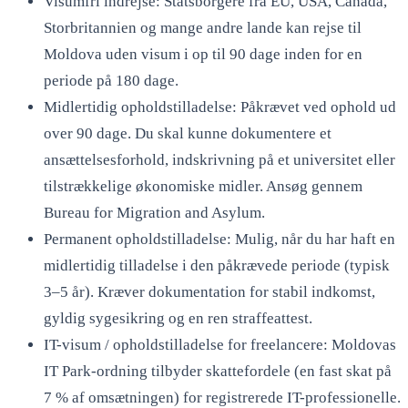
Visumfri indrejse: Statsborgere fra EU, USA, Canada,
Storbritannien og mange andre lande kan rejse til
Moldova uden visum i op til 90 dage inden for en
periode på 180 dage.
Midlertidig opholdstilladelse: Påkrævet ved ophold ud
over 90 dage. Du skal kunne dokumentere et
ansættelsesforhold, indskrivning på et universitet eller
tilstrækkelige økonomiske midler. Ansøg gennem
Bureau for Migration and Asylum.
Permanent opholdstilladelse: Mulig, når du har haft en
midlertidig tilladelse i den påkrævede periode (typisk
3–5 år). Kræver dokumentation for stabil indkomst,
gyldig sygesikring og en ren straffeattest.
IT-visum / opholdstilladelse for freelancere: Moldovas
IT Park-ordning tilbyder skattefordele (en fast skat på
7 % af omsætningen) for registrerede IT-professionelle.