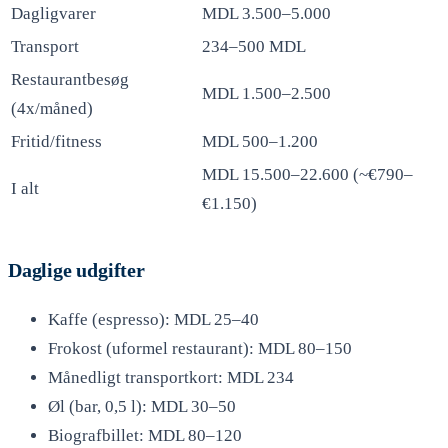
Dagligvarer
MDL 3.500–5.000
Transport
234–500 MDL
Restaurantbesøg
MDL 1.500–2.500
(4x/måned)
Fritid/fitness
MDL 500–1.200
MDL 15.500–22.600 (~€790–
I alt
€1.150)
Daglige udgifter
Kaffe (espresso): MDL 25–40
Frokost (uformel restaurant): MDL 80–150
Månedligt transportkort: MDL 234
Øl (bar, 0,5 l): MDL 30–50
Biografbillet: MDL 80–120