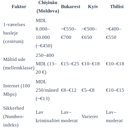
Chișinău
Faktor
Bukarest
Kyiv
Tbilisi
(Moldova)
MDL
1-værelses
8.000–
~€550–
~€500–
~€400–
husleje
10.000
€700
€650
€550
(centrum)
(~€450)
250–400
Måltid ude
MDL (13–
€15–€25
€10–€18
€10–€18
(mellemklasse)
20 €)
MDL
Internet (100
250/måned
€8–€12
€5–€8
€10–€15
Mbps)
(~€13)
Sikkerhed
Lav
Lav–
Lav–
(Numbeo-
Varierer
kriminalitet
moderat
moderat
indeks)