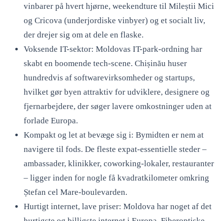
vinbarer på hvert hjørne, weekendture til Mileștii Mici
og Cricova (underjordiske vinbyer) og et socialt liv,
der drejer sig om at dele en flaske.
Voksende IT-sektor: Moldovas IT-park-ordning har
skabt en boomende tech-scene. Chișinău huser
hundredvis af softwarevirksomheder og startups,
hvilket gør byen attraktiv for udviklere, designere og
fjernarbejdere, der søger lavere omkostninger uden at
forlade Europa.
Kompakt og let at bevæge sig i: Bymidten er nem at
navigere til fods. De fleste expat-essentielle steder –
ambassader, klinikker, coworking-lokaler, restauranter
– ligger inden for nogle få kvadratkilometer omkring
Ștefan cel Mare-boulevarden.
Hurtigt internet, lave priser: Moldova har noget af det
hurtigste og billigste internet i Europa. Fiberoptiske