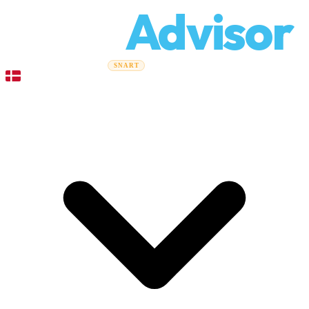
Relo
Advisor
Flytteguider
Flyttefirmaer
Prisberegner
Erhvervsflytning
SNART