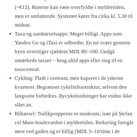
(~€12). Ruterne kan være overfyldte i myldretiden,
men er omfattende. Systemet kører fra cirka kl. 5.30 til
midnat.
Taxa og samkørselsapps: Meget billigt. Apps som
Yandex Go og iTaxi er udbredte. En tur tværs gennem
byen overstiger sjældent MDL 80–100. Undgå
umærkede taxaer – brug altid apps eller ring til en
taxacentral.
Cykling: Fladt i centrum, men kuperet i de yderste
kvarterer. Begrænset cykelinfrastruktur, selvom den
langsomt forbedres. Bycykelordninger har endnu ikke
slået an.
Bilkørsel: Trafikpropperne er moderate, især på Ștefan
cel Mare-boulevarden i myldretiden. Parkering foregår
mest ved gaden og er billig (MDL 5–10/time i de