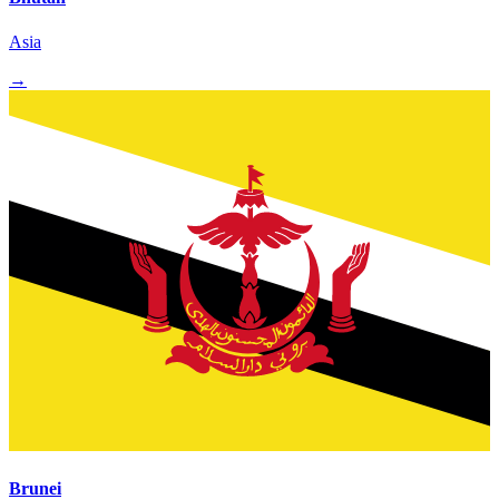
Asia
→
Brunei