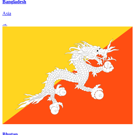
Bangladesh
Asia
→
Bhutan