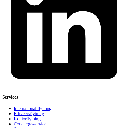
Services
International flytning
Erhvervsflytning
Kontorflytning
Concierge-service