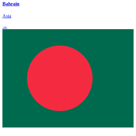
Bahrain
Asia
→