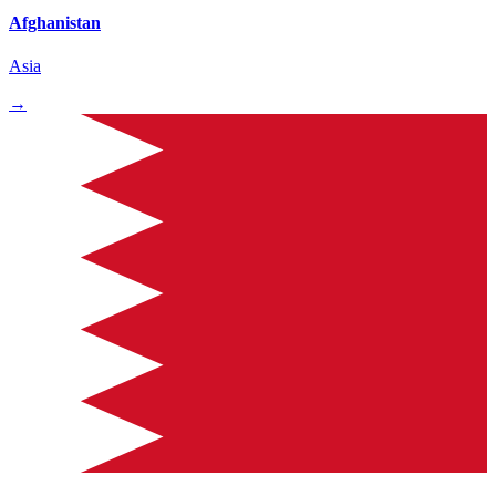
Afghanistan
Asia
→