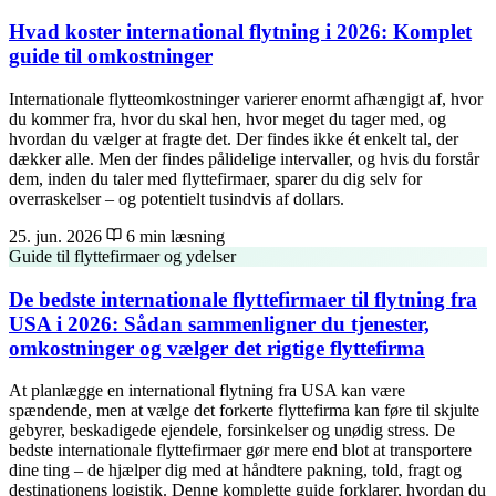
Hvad koster international flytning i 2026: Komplet
guide til omkostninger
Internationale flytteomkostninger varierer enormt afhængigt af, hvor
du kommer fra, hvor du skal hen, hvor meget du tager med, og
hvordan du vælger at fragte det. Der findes ikke ét enkelt tal, der
dækker alle. Men der findes pålidelige intervaller, og hvis du forstår
dem, inden du taler med flyttefirmaer, sparer du dig selv for
overraskelser – og potentielt tusindvis af dollars.
25. jun. 2026
6 min læsning
Guide til flyttefirmaer og ydelser
De bedste internationale flyttefirmaer til flytning fra
USA i 2026: Sådan sammenligner du tjenester,
omkostninger og vælger det rigtige flyttefirma
At planlægge en international flytning fra USA kan være
spændende, men at vælge det forkerte flyttefirma kan føre til skjulte
gebyrer, beskadigede ejendele, forsinkelser og unødig stress. De
bedste internationale flyttefirmaer gør mere end blot at transportere
dine ting – de hjælper dig med at håndtere pakning, told, fragt og
destinationens logistik. Denne komplette guide forklarer, hvordan du