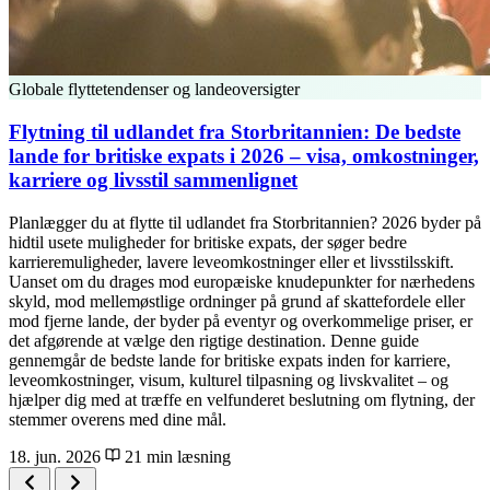
Globale flyttetendenser og landeoversigter
Flytning til udlandet fra Storbritannien: De bedste
lande for britiske expats i 2026 – visa, omkostninger,
karriere og livsstil sammenlignet
Planlægger du at flytte til udlandet fra Storbritannien? 2026 byder på
hidtil usete muligheder for britiske expats, der søger bedre
karrieremuligheder, lavere leveomkostninger eller et livsstilsskift.
Uanset om du drages mod europæiske knudepunkter for nærhedens
skyld, mod mellemøstlige ordninger på grund af skattefordele eller
mod fjerne lande, der byder på eventyr og overkommelige priser, er
det afgørende at vælge den rigtige destination. Denne guide
gennemgår de bedste lande for britiske expats inden for karriere,
leveomkostninger, visum, kulturel tilpasning og livskvalitet – og
hjælper dig med at træffe en velfunderet beslutning om flytning, der
stemmer overens med dine mål.
18. jun. 2026
21 min læsning