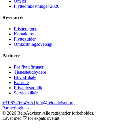
Om os
Flytteomkostninger 2026
Ressourcer
Prisberegner
Kontakt os
Flytteguider
Omkostningsoversigt
Partnere
For flyttefirmaer
Tjenesteudbydere
Bliv affiliate
Karriere
Privatlivspolitik
Servicevilkår
+31 85-7604765
|
info@reloadvisor.org
Partnerlogin →
© 2026 ReloAdvisor. Alle rettigheder forbeholdes.
Lavet med
for expats overalt