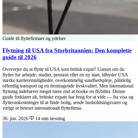
Guide til flyttefirmaer og ydelser
Flytning til USA fra Storbritannien: Den komplette
guide til 2026
Overvejer du at flytte til USA som britisk expat? Uanset om du
flytter for arbejde, studier, pension eller en ny start, tilbyder USA
stærke karrieremuligheder, overkommelig sundhedspleje, pålidelig
offentlig transport og en fremragende livskvalitet. Men international
flytning indebærer meget mere end at booke en flybillet. Denne
guide forklarer alt, britiske expats har brug for at vide — fra visa og
flytteomkostninger til at finde bolig, sende husholdningsvarer og
vælge et betroet internationalt flyttefirma.
30. jun. 2026
14 min læsning