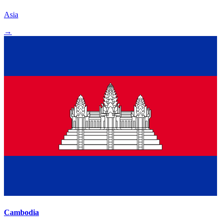
Asia
→
Cambodia