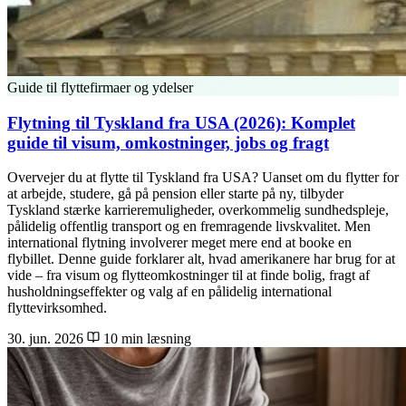
Guide til flyttefirmaer og ydelser
Flytning til Tyskland fra USA (2026): Komplet
guide til visum, omkostninger, jobs og fragt
Overvejer du at flytte til Tyskland fra USA? Uanset om du flytter for
at arbejde, studere, gå på pension eller starte på ny, tilbyder
Tyskland stærke karrieremuligheder, overkommelig sundhedspleje,
pålidelig offentlig transport og en fremragende livskvalitet. Men
international flytning involverer meget mere end at booke en
flybillet. Denne guide forklarer alt, hvad amerikanere har brug for at
vide – fra visum og flytteomkostninger til at finde bolig, fragt af
husholdningseffekter og valg af en pålidelig international
flyttevirksomhed.
30. jun. 2026
10 min læsning