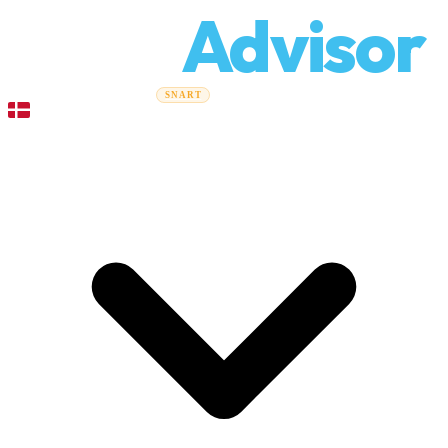
Relo
Advisor
Flytteguider
Flyttefirmaer
Prisberegner
Erhvervsflytning
SNART