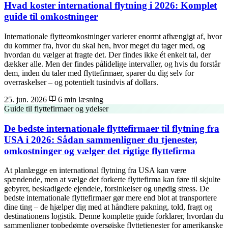
Hvad koster international flytning i 2026: Komplet
guide til omkostninger
Internationale flytteomkostninger varierer enormt afhængigt af, hvor
du kommer fra, hvor du skal hen, hvor meget du tager med, og
hvordan du vælger at fragte det. Der findes ikke ét enkelt tal, der
dækker alle. Men der findes pålidelige intervaller, og hvis du forstår
dem, inden du taler med flyttefirmaer, sparer du dig selv for
overraskelser – og potentielt tusindvis af dollars.
25. jun. 2026
6 min læsning
Guide til flyttefirmaer og ydelser
De bedste internationale flyttefirmaer til flytning fra
USA i 2026: Sådan sammenligner du tjenester,
omkostninger og vælger det rigtige flyttefirma
At planlægge en international flytning fra USA kan være
spændende, men at vælge det forkerte flyttefirma kan føre til skjulte
gebyrer, beskadigede ejendele, forsinkelser og unødig stress. De
bedste internationale flyttefirmaer gør mere end blot at transportere
dine ting – de hjælper dig med at håndtere pakning, told, fragt og
destinationens logistik. Denne komplette guide forklarer, hvordan du
sammenligner topbedømte oversøiske flyttetjenester for amerikanske