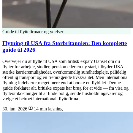
Guide til flyttefirmaer og ydelser
Flytning til USA fra Storbritannien: Den komplette
guide til 2026
Overvejer du at flytte til USA som britisk expat? Uanset om du
flytter for arbejde, studier, pension eller en ny start, tilbyder USA
stærke karrieremuligheder, overkommelig sundhedspleje, pålidelig
offentlig transport og en fremragende livskvalitet. Men international
flytning indebærer meget mere end at booke en flybillet. Denne
guide forklarer alt, britiske expats har brug for at vide — fra visa og
flytteomkostninger til at finde bolig, sende husholdningsvarer og
vælge et betroet internationalt flyttefirma.
30. jun. 2026
14 min læsning