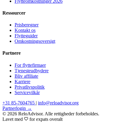
Flytteomkostninger 2026
Ressourcer
Prisberegner
Kontakt os
Flytteguider
Omkostningsoversigt
Partnere
For flyttefirmaer
Tjenesteudbydere
Bliv affiliate
Karriere
Privatlivspolitik
Servicevilkår
+31 85-7604765
|
info@reloadvisor.org
Partnerlogin →
© 2026 ReloAdvisor. Alle rettigheder forbeholdes.
Lavet med
for expats overalt