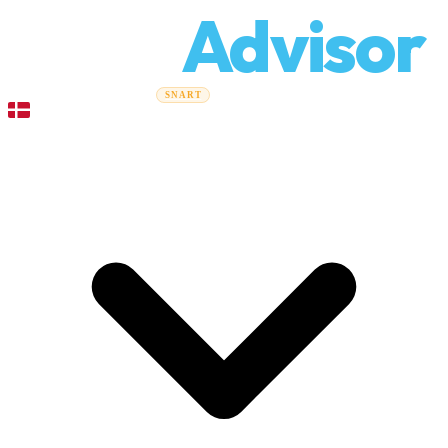
Relo
Advisor
Flytteguider
Flyttefirmaer
Prisberegner
Erhvervsflytning
SNART