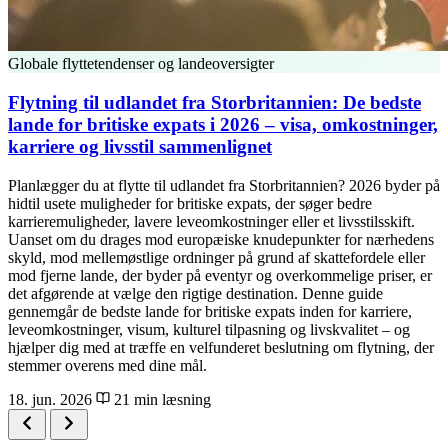
Globale flyttetendenser og landeoversigter
Flytning til udlandet fra Storbritannien: De bedste
lande for britiske expats i 2026 – visa, omkostninger,
karriere og livsstil sammenlignet
Planlægger du at flytte til udlandet fra Storbritannien? 2026 byder på
hidtil usete muligheder for britiske expats, der søger bedre
karrieremuligheder, lavere leveomkostninger eller et livsstilsskift.
Uanset om du drages mod europæiske knudepunkter for nærhedens
skyld, mod mellemøstlige ordninger på grund af skattefordele eller
mod fjerne lande, der byder på eventyr og overkommelige priser, er
det afgørende at vælge den rigtige destination. Denne guide
gennemgår de bedste lande for britiske expats inden for karriere,
leveomkostninger, visum, kulturel tilpasning og livskvalitet – og
hjælper dig med at træffe en velfunderet beslutning om flytning, der
stemmer overens med dine mål.
18. jun. 2026
21 min læsning