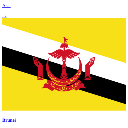
Asia
→
Brunei