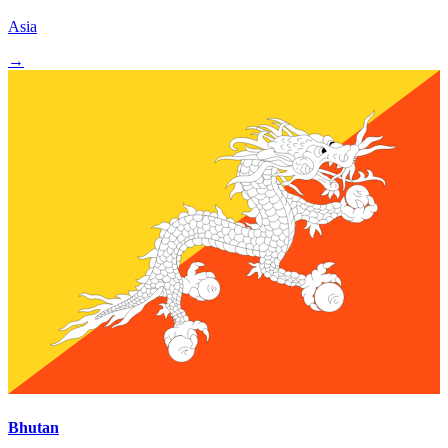
Asia
→
Bhutan