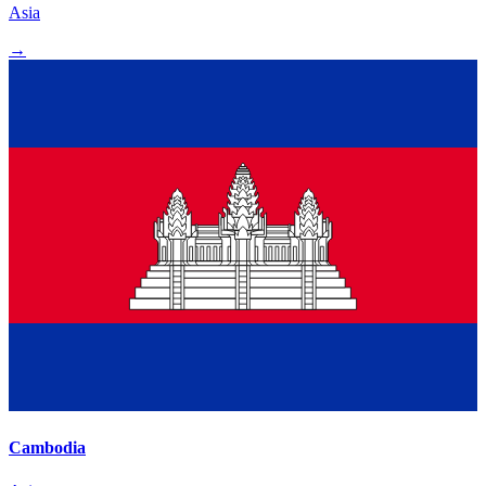
Asia
→
Cambodia