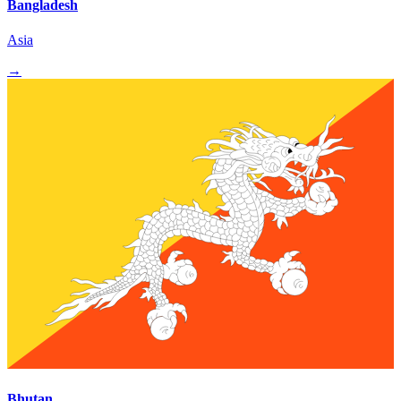
Bangladesh
Asia
→
Bhutan