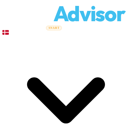
Relo
Advisor
Flytteguider
Flyttefirmaer
Prisberegner
Erhvervsflytning
SNART