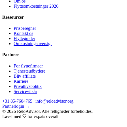
Om os
Flytteomkostninger 2026
Ressourcer
Prisberegner
Kontakt os
Flytteguider
Omkostningsoversigt
Partnere
For flyttefirmaer
Tjenesteudbydere
Bliv affiliate
Karriere
Privatlivspolitik
Servicevilkår
+31 85-7604765
|
info@reloadvisor.org
Partnerlogin →
© 2026 ReloAdvisor. Alle rettigheder forbeholdes.
Lavet med
for expats overalt