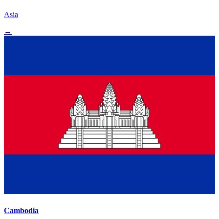
Asia
→
Cambodia