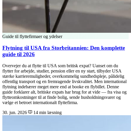
Guide til flyttefirmaer og ydelser
Flytning til USA fra Storbritannien: Den komplette
guide til 2026
Overvejer du at flytte til USA som britisk expat? Uanset om du
flytter for arbejde, studier, pension eller en ny start, tilbyder USA
stærke karrieremuligheder, overkommelig sundhedspleje, pålidelig
offentlig transport og en fremragende livskvalitet. Men international
flytning indebærer meget mere end at booke en flybillet. Denne
guide forklarer alt, britiske expats har brug for at vide — fra visa og
flytteomkostninger til at finde bolig, sende husholdningsvarer og
vælge et betroet internationalt flyttefirma.
30. jun. 2026
14 min læsning