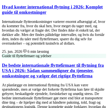
Hvad koster international flytning i 2026: Komplet
guide til omkostninger
Internationale flytteomkostninger varierer enormt afhængigt af, hvor
du kommer fra, hvor du skal hen, hvor meget du tager med, og
hvordan du vælger at fragte det. Der findes ikke ét enkelt tal, der
dækker alle. Men der findes pålidelige intervaller, og hvis du forstår
dem, inden du taler med flyttefirmaer, sparer du dig selv for
overraskelser – og potentielt tusindvis af dollars.
25. jun. 2026
6 min læsning
Guide til flyttefirmaer og ydelser
De bedste internationale flyttefirmaer til flytning fra
USA i 2026: Sådan sammenligner du tjenester,
omkostninger og vælger det rigtige flyttefirma
At planlægge en international flytning fra USA kan være
spændende, men at vælge det forkerte flyttefirma kan føre til skjulte
gebyrer, beskadigede ejendele, forsinkelser og unødig stress. De
bedste internationale flyttefirmaer gør mere end blot at transportere
dine ting – de hjælper dig med at håndtere pakning, told, fragt og
destinationens logistik. Denne komplette guide forklarer, hvordan du