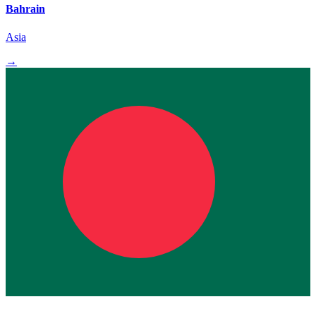
Bahrain
Asia
→