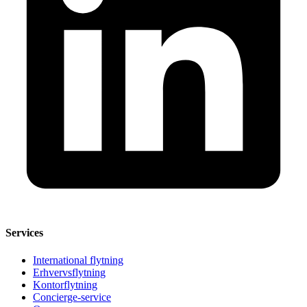
Services
International flytning
Erhvervsflytning
Kontorflytning
Concierge-service