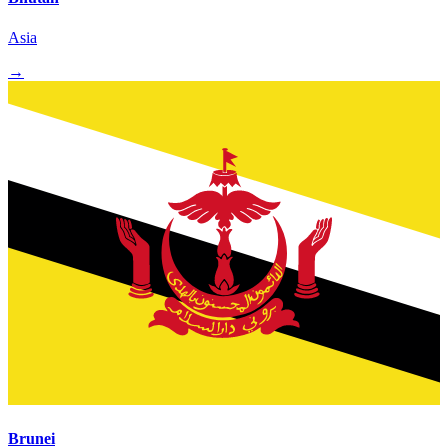
Asia
→
Brunei