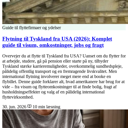
Guide til flyttefirmaer og ydelser
Flytning til Tyskland fra USA (2026): Komplet
guide til visum, omkostninger, jobs og fragt
Overvejer du at flytte til Tyskland fra USA? Uanset om du flytter for
at arbejde, studere, gå på pension eller starte på ny, tilbyder
Tyskland stærke karrieremuligheder, overkommelig sundhedspleje,
pålidelig offentlig transport og en fremragende livskvalitet. Men
international flytning involverer meget mere end at booke en
flybillet. Denne guide forklarer alt, hvad amerikanere har brug for at
vide – fra visum og flytteomkostninger til at finde bolig, fragt af
husholdningseffekter og valg af en pålidelig international
flyttevirksomhed.
30. jun. 2026
10 min læsning