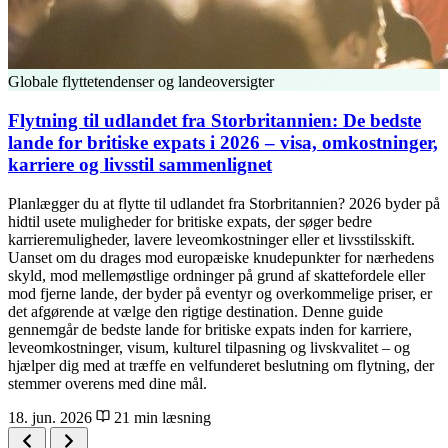
Globale flyttetendenser og landeoversigter
Flytning til udlandet fra Storbritannien: De bedste
lande for britiske expats i 2026 – visa, omkostninger,
karriere og livsstil sammenlignet
Planlægger du at flytte til udlandet fra Storbritannien? 2026 byder på
hidtil usete muligheder for britiske expats, der søger bedre
karrieremuligheder, lavere leveomkostninger eller et livsstilsskift.
Uanset om du drages mod europæiske knudepunkter for nærhedens
skyld, mod mellemøstlige ordninger på grund af skattefordele eller
mod fjerne lande, der byder på eventyr og overkommelige priser, er
det afgørende at vælge den rigtige destination. Denne guide
gennemgår de bedste lande for britiske expats inden for karriere,
leveomkostninger, visum, kulturel tilpasning og livskvalitet – og
hjælper dig med at træffe en velfunderet beslutning om flytning, der
stemmer overens med dine mål.
18. jun. 2026
21 min læsning