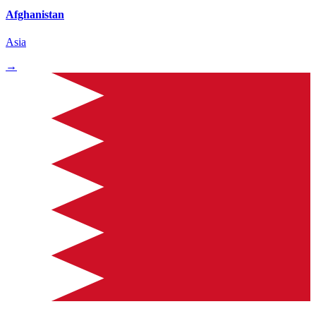
Afghanistan
Asia
→