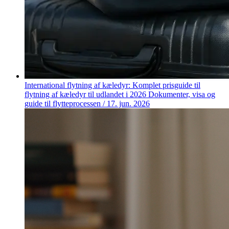
International flytning af kæledyr: Komplet prisguide til
flytning af kæledyr til udlandet i 2026
Dokumenter, visa og
guide til flytteprocessen
/
17. jun. 2026