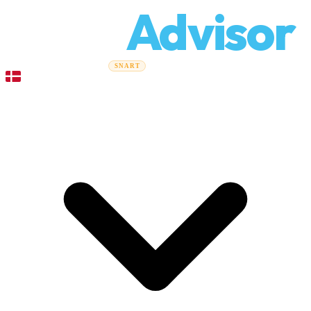
Relo
Advisor
Flytteguider
Flyttefirmaer
Prisberegner
Erhvervsflytning
SNART