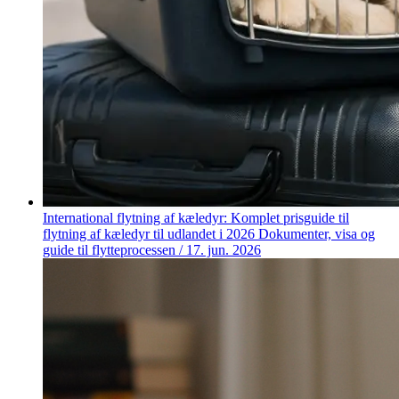
International flytning af kæledyr: Komplet prisguide til
flytning af kæledyr til udlandet i 2026
Dokumenter, visa og
guide til flytteprocessen
/
17. jun. 2026