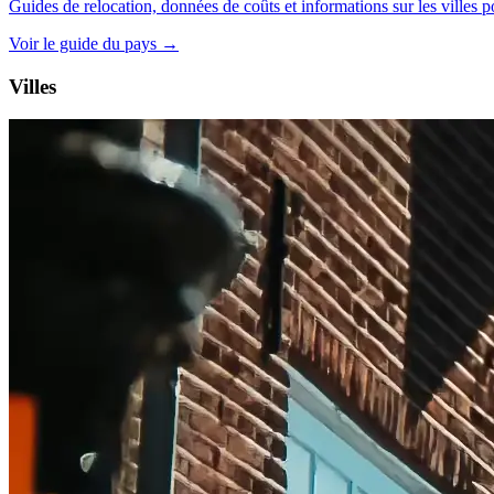
Guides de relocation, données de coûts et informations sur les villes 
Voir le guide du pays
→
Villes