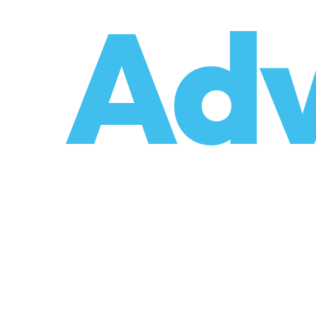
o
Adv
umzüge