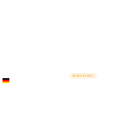
Rel
Umzugsratgeber
Umzugsunternehmen
Kostenrechner
Gewerbe
DEMNÄCHST