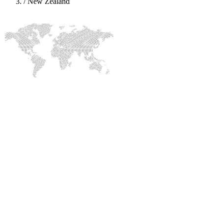
/
New Zealand