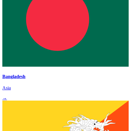
Bangladesh
Asia
→