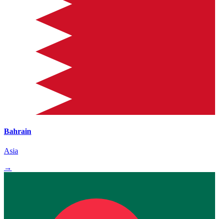
Bahrain
Asia
→