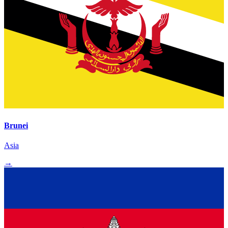
Brunei
Asia
→