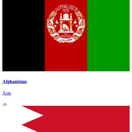
Afghanistan
Asia
→