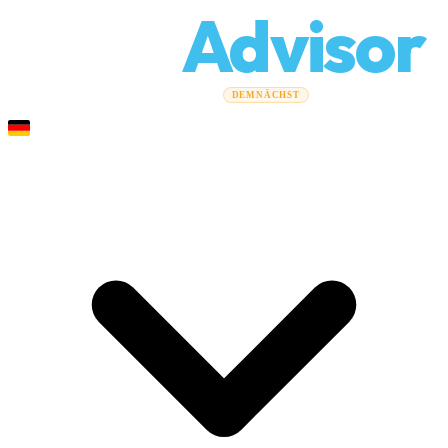
Relo
Advisor
Umzugsratgeber
Umzugsunternehmen
Kostenrechner
DEMNÄCHST
Gewerbeumzüge