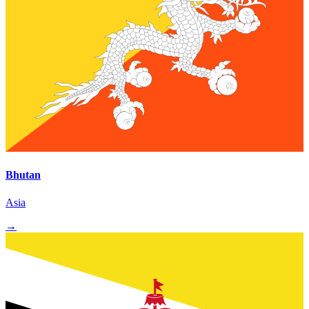
Bhutan
Asia
→