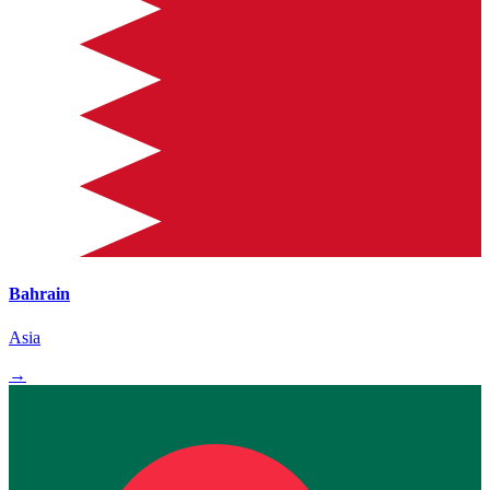
Bahrain
Asia
→