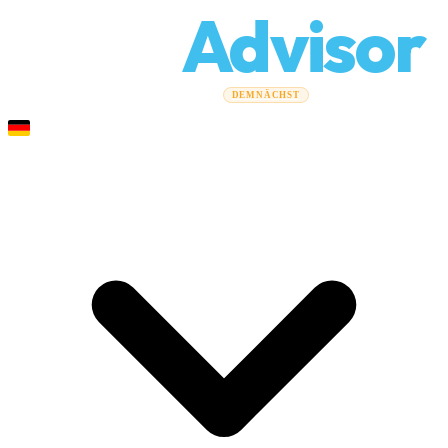
Relo
Advisor
Umzugsratgeber
Umzugsunternehmen
Kostenrechner
DEMNÄCHST
Gewerbeumzüge