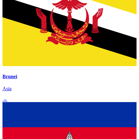
Brunei
Asia
→