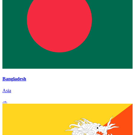
Bangladesh
Asia
→