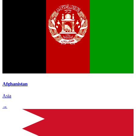
Afghanistan
Asia
→