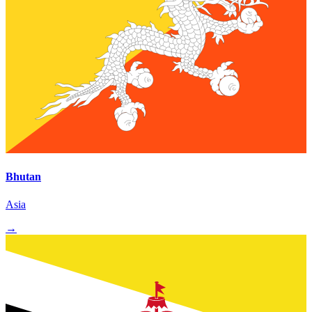
Bhutan
Asia
→