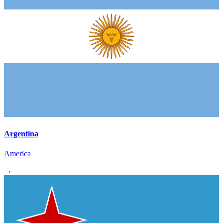
Argentina
America
→