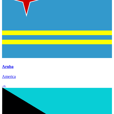
Aruba
America
→