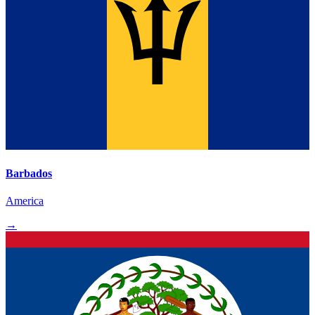
Barbados
America
→