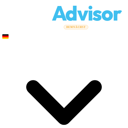
Relo
Advisor
Umzugsratgeber
Umzugsunternehmen
Kostenrechner
DEMNÄCHST
Gewerbeumzüge