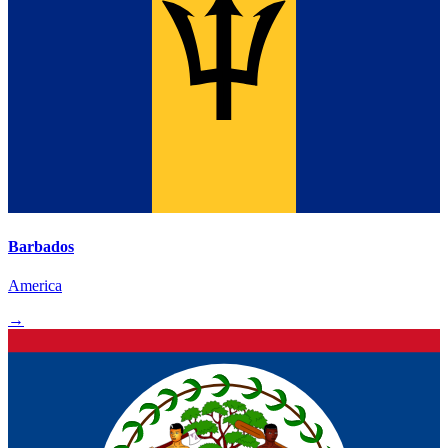
Barbados
America
→