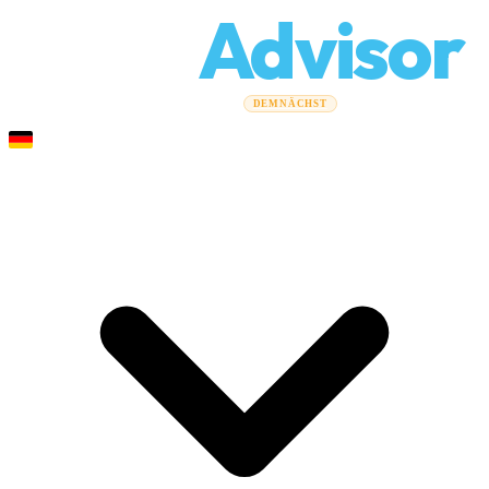
Relo
Advisor
Umzugsratgeber
Umzugsunternehmen
Kostenrechner
DEMNÄCHST
Gewerbeumzüge