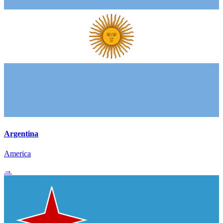
Argentina
America
→