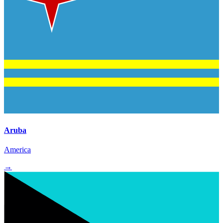
Aruba
America
→