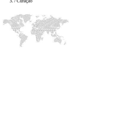
/
Curaçao