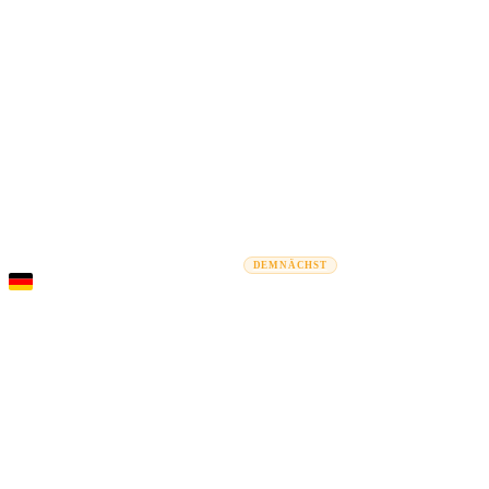
Rel
Umzugsratgeber
Umzugsunternehmen
Kostenrechner
Gewerbe
DEMNÄCHST