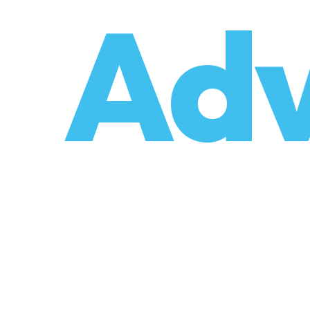
o
Adv
umzüge