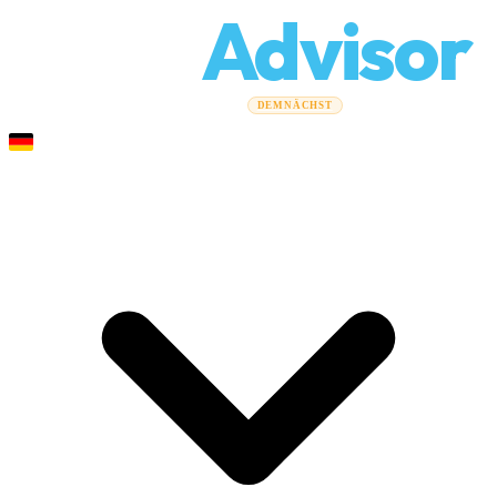
Relo
Advisor
Umzugsratgeber
Umzugsunternehmen
Kostenrechner
DEMNÄCHST
Gewerbeumzüge