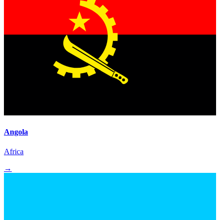
Angola
Africa
→