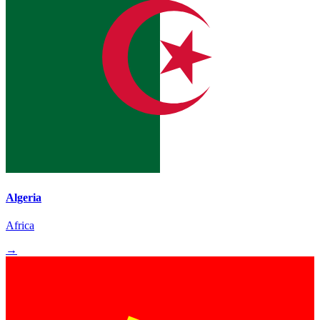
Algeria
Africa
→