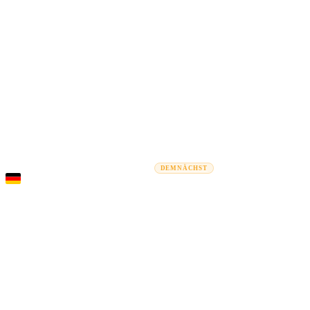
Rel
Umzugsratgeber
Umzugsunternehmen
Kostenrechner
Gewerbe
DEMNÄCHST