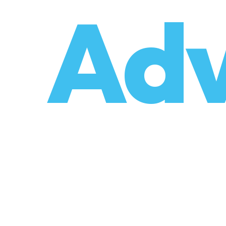
o
Adv
umzüge