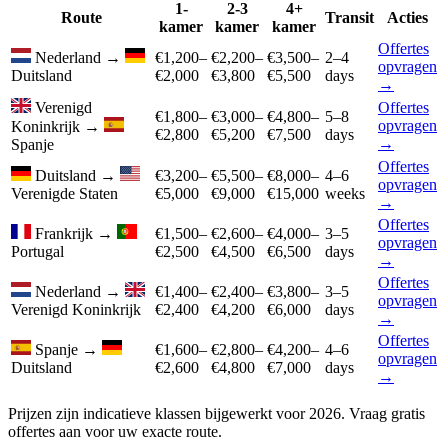
1-
2-3
4+
Route
Transit
Acties
kamer
kamer
kamer
Offertes
Nederland
→
€1,200–
€2,200–
€3,500–
2–4
opvragen
Duitsland
€2,000
€3,800
€5,500
days
→
Verenigd
Offertes
€1,800–
€3,000–
€4,800–
5–8
opvragen
Koninkrijk
→
€2,800
€5,200
€7,500
days
→
Spanje
Offertes
Duitsland
→
€3,200–
€5,500–
€8,000–
4–6
opvragen
Verenigde Staten
€5,000
€9,000
€15,000
weeks
→
Offertes
Frankrijk
→
€1,500–
€2,600–
€4,000–
3–5
opvragen
Portugal
€2,500
€4,500
€6,500
days
→
Offertes
Nederland
→
€1,400–
€2,400–
€3,800–
3–5
opvragen
Verenigd Koninkrijk
€2,400
€4,200
€6,000
days
→
Offertes
Spanje
→
€1,600–
€2,800–
€4,200–
4–6
opvragen
Duitsland
€2,600
€4,800
€7,000
days
→
Prijzen zijn indicatieve klassen bijgewerkt voor 2026. Vraag gratis
offertes aan voor uw exacte route.