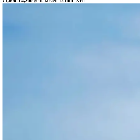
€1,800–€4,200
gem. kosten
12 min
lezen