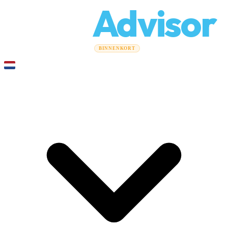
Relo
Advisor
Verhuisgidsen
Verhuisbedrijven
Kostencalculator
Zakelijke
BINNENKORT
verhuizingen